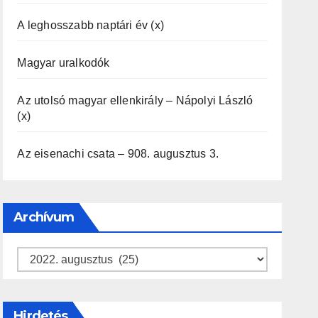
A leghosszabb naptári év (x)
Magyar uralkodók
Az utolsó magyar ellenkirály – Nápolyi László
(x)
Az eisenachi csata – 908. augusztus 3.
Archívum
Archívum
Hirdetés