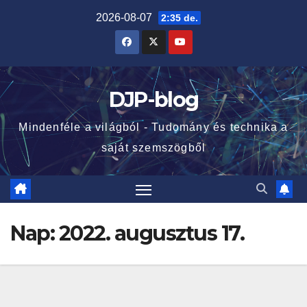
Skip
2026-08-07
2:35 de.
to
content
DJP-blog
Mindenféle a világból - Tudomány és technika a
saját szemszögből
Nap:
2022. augusztus 17.