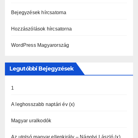
Bejegyzések hírcsatorna
Hozzászólások hírcsatorna
WordPress Magyarország
Legutóbbi Bejegyzések
1
A leghosszabb naptári év (x)
Magyar uralkodók
Az utolsó magyar ellenkirály – Nápolyi László (x)