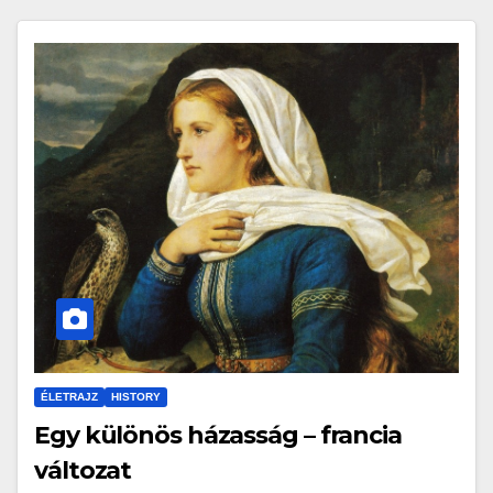
ÉLETRAJZ
HISTORY
Egy különös házasság – francia
változat