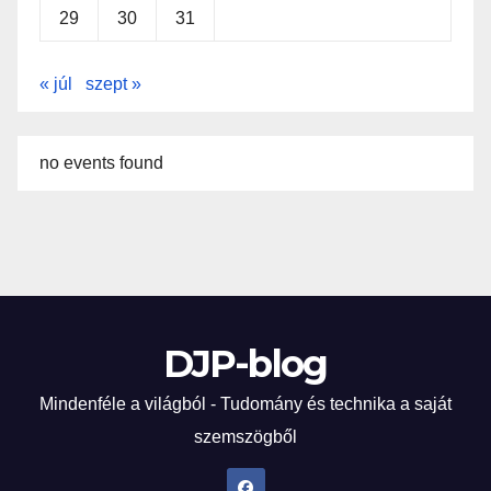
29
30
31
« júl
szept »
no events found
DJP-blog
Mindenféle a világból - Tudomány és technika a saját
szemszögből