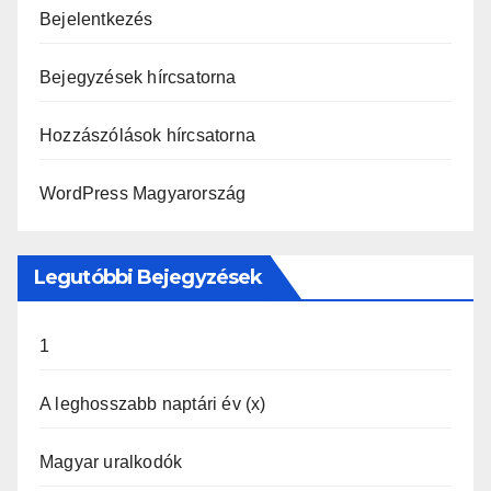
Bejelentkezés
Bejegyzések hírcsatorna
Hozzászólások hírcsatorna
WordPress Magyarország
Legutóbbi Bejegyzések
1
A leghosszabb naptári év (x)
Magyar uralkodók