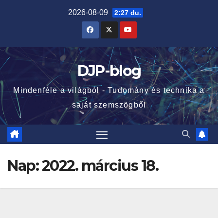
Skip
2026-08-09
2:27 du.
to
content
DJP-blog
Mindenféle a világból - Tudomány és technika a
saját szemszögből
Nap:
2022. március 18.