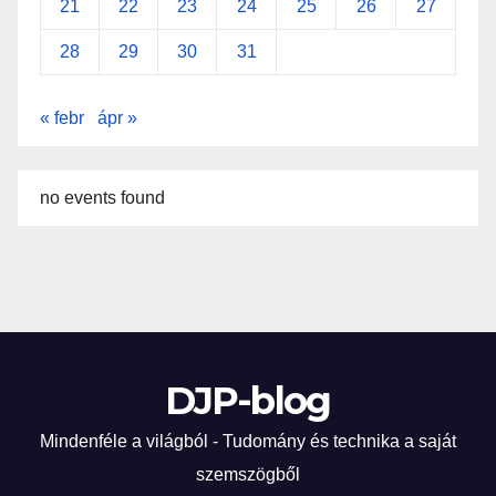
21
22
23
24
25
26
27
28
29
30
31
« febr
ápr »
no events found
DJP-blog
Mindenféle a világból - Tudomány és technika a saját
szemszögből