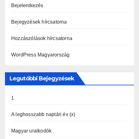
Bejelentkezés
Bejegyzések hírcsatorna
Hozzászólások hírcsatorna
WordPress Magyarország
Legutóbbi Bejegyzések
1
A leghosszabb naptári év (x)
Magyar uralkodók