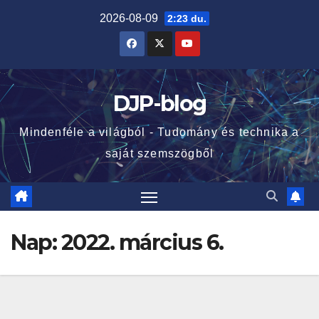
Skip
2026-08-09
2:23 du.
to
content
DJP-blog
Mindenféle a világból - Tudomány és technika a
saját szemszögből
Nap:
2022. március 6.