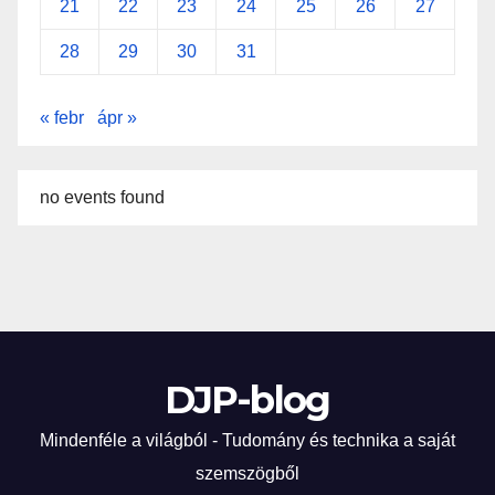
21
22
23
24
25
26
27
28
29
30
31
« febr
ápr »
no events found
DJP-blog
Mindenféle a világból - Tudomány és technika a saját
szemszögből