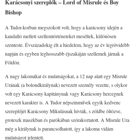
Karácsonyi szereplők – Lord of Misrule és Boy
Bishop
A Tudor-korban megszokott volt, hogy a karácsony idején a
kandalló mellett szellemtörténeteket meséltek, különösen
szenteste. Évszázadokig élt a hiedelem, hogy az év legrövidebb
napján és egyben leghosszabb éjszakáján szellemek járnak a
Földön.
A nagy lakomákat és mulatságokat, a 12 nap alatt egy Misrule
Urának (a bolondkirálynak) nevezett személy vezette, s olykor
volt egy Karácsony kapitánynak vagy Karácsony hercegnek
nevezett karakter is. A Tudor népszínművek egyik kedvenc
szereplőjét Karácsony Mikulásnak hívták, s zöldbe öltözve,
groteszk maszkban és parókában szórakoztatott. A Misrule Ura
még a királynak is parancsolhatott, így a lakoma vidám
mulatságot jelentett.