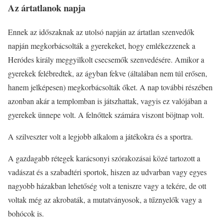
Az ártatlanok napja
Ennek az időszaknak az utolsó napján az ártatlan szenvedők
napján megkorbácsolták a gyerekeket, hogy emlékezzenek a
Heródes király meggyilkolt csecsemők szenvedésére. Amikor a
gyerekek felébredtek, az ágyban fekve (általában nem túl erősen,
hanem jelképesen) megkorbácsolták őket. A nap további részében
azonban akár a templomban is játszhattak, vagyis ez valójában a
gyerekek ünnepe volt. A felnőttek számára viszont böjtnap volt.
A szilveszter volt a legjobb alkalom a játékokra és a sportra.
A gazdagabb rétegek karácsonyi szórakozásai közé tartozott a
vadászat és a szabadtéri sportok, hiszen az udvarban vagy egyes
nagyobb házakban lehetőség volt a teniszre vagy a tekére, de ott
voltak még az akrobaták, a mutatványosok, a tűznyelők vagy a
bohócok is.