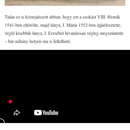
Talán ez is közrejátszott abban, hogy ezt a szokást VIII. Henrik
1541-ben eltörölte, majd lánya, I. Mária 1552-ben újjáélesztette,
végül kisebbik lánya, I. Erzsébet hivatalosan végleg megszüntette
– bár néhány helyen ma is fellelhető.