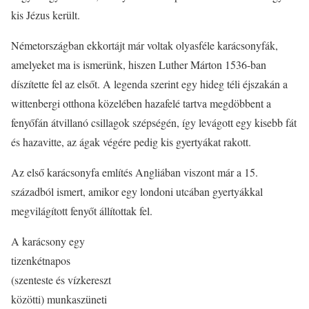
kis Jézus került.
Németországban ekkortájt már voltak olyasféle karácsonyfák,
amelyeket ma is ismerünk, hiszen Luther Márton 1536-ban
díszítette fel az elsőt. A legenda szerint egy hideg téli éjszakán a
wittenbergi otthona közelében hazafelé tartva megdöbbent a
fenyőfán átvillanó csillagok szépségén, így levágott egy kisebb fát
és hazavitte, az ágak végére pedig kis gyertyákat rakott.
Az első karácsonyfa említés Angliában viszont már a 15.
századból ismert, amikor egy londoni utcában gyertyákkal
megvilágított fenyőt állítottak fel.
A karácsony egy
tizenkétnapos
(szenteste és vízkereszt
közötti) munkaszüneti