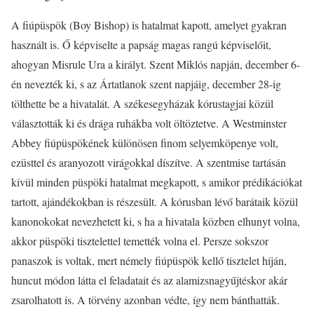
A fiúpüspök (Boy Bishop) is hatalmat kapott, amelyet gyakran
használt is. Ő képviselte a papság magas rangú képviselőit,
ahogyan Misrule Ura a királyt. Szent Miklós napján, december 6-
én nevezték ki, s az Ártatlanok szent napjáig, december 28-ig
tölthette be a hivatalát. A székesegyházak kórustagjai közül
választották ki és drága ruhákba volt öltöztetve. A Westminster
Abbey fiúpüspökének különösen finom selyemköpenye volt,
ezüsttel és aranyozott virágokkal díszítve. A szentmise tartásán
kívül minden püspöki hatalmat megkapott, s amikor prédikációkat
tartott, ajándékokban is részesült. A kórusban lévő barátaik közül
kanonokokat nevezhetett ki, s ha a hivatala közben elhunyt volna,
akkor püspöki tisztelettel temették volna el. Persze sokszor
panaszok is voltak, mert némely fiúpüspök kellő tisztelet híján,
huncut módon látta el feladatait és az alamizsnagyűjtéskor akár
zsarolhatott is. A törvény azonban védte, így nem bánthatták.