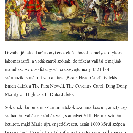
Divatba jöttek a karácsonyi énekek és táncok, amelyek olykor a
lakomázásról, a vadászatról szóltak, de főként vallási témájúak
maradtak. Az első feljegyzett énekgyűjtemény 1521-ből
származik, s már ott van a híres „Boars Head Carol” is. Más
ismert dalok a The First Nowell, The Coventry Carol, Ding Dong
Merrily on High és a In Dulci Jubilo.
Sok ének, külön a misztérium játékok számára készült, amely egy
szabadtéri vallásos színház volt, s amelyet VIII. Henrik szintén
betiltott, majd Mária újra engedélyezett, aztán 1600 körül szépen
lassan eltűnt. Erzsébet alatt divatba jött a valódi színházba járás, s