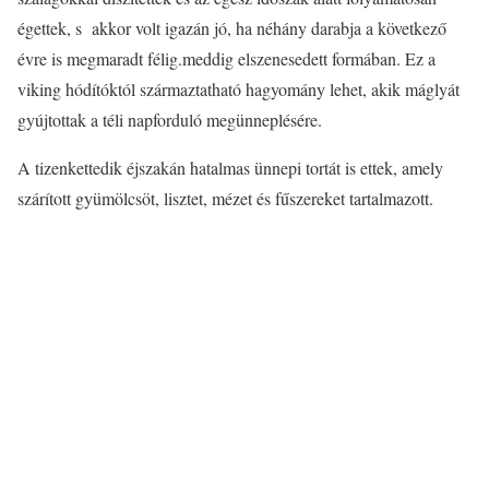
égettek, s akkor volt igazán jó, ha néhány darabja a következő
évre is megmaradt félig.meddig elszenesedett formában. Ez a
viking hódítóktól származtatható hagyomány lehet, akik máglyát
gyújtottak a téli napforduló megünneplésére.
A tizenkettedik éjszakán hatalmas ünnepi tortát is ettek, amely
szárított gyümölcsöt, lisztet, mézet és fűszereket tartalmazott.