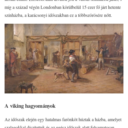
míg a század végén Londonban körülbelül 15 ezer fő járt hetente
színházba, a karácsonyi időszakban ez a többszörösére nőtt.
A viking hagyományok
Az időszak elején egy hatalmas farönköt húztak a házba, amelyet
szalagokkal díszítettek és az egész időszak alatt folyamatosan