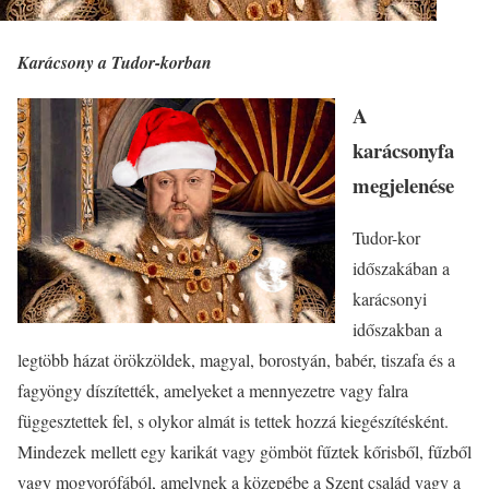
Karácsony a Tudor-korban
A
karácsonyfa
megjelenése
Tudor-kor
időszakában a
karácsonyi
időszakban a
legtöbb házat örökzöldek, magyal, borostyán, babér, tiszafa és a
fagyöngy díszítették, amelyeket a mennyezetre vagy falra
függesztettek fel, s olykor almát is tettek hozzá kiegészítésként.
Mindezek mellett egy karikát vagy gömböt fűztek kőrisből, fűzből
vagy mogyorófából, amelynek a közepébe a Szent család vagy a