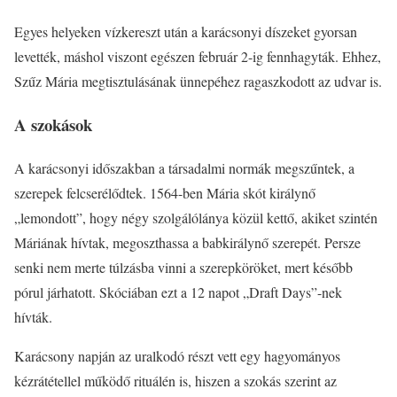
Egyes helyeken vízkereszt után a karácsonyi díszeket gyorsan
levették, máshol viszont egészen február 2-ig fennhagyták. Ehhez,
Szűz Mária megtisztulásának ünnepéhez ragaszkodott az udvar is.
A szokások
A karácsonyi időszakban a társadalmi normák megszűntek, a
szerepek felcserélődtek. 1564-ben Mária skót királynő
„lemondott”, hogy négy szolgálólánya közül kettő, akiket szintén
Máriának hívtak, megoszthassa a babkirálynő szerepét. Persze
senki nem merte túlzásba vinni a szerepköröket, mert később
pórul járhatott. Skóciában ezt a 12 napot „Draft Days”-nek
hívták.
Karácsony napján az uralkodó részt vett egy hagyományos
kézrátétellel működő rituálén is, hiszen a szokás szerint az