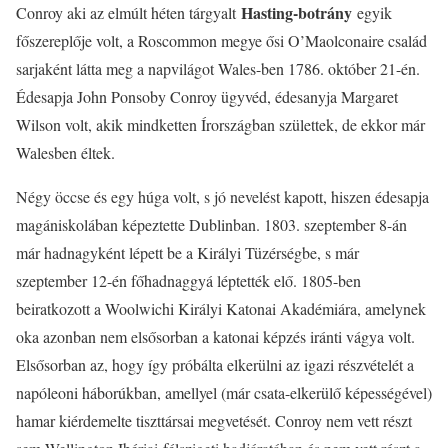
Hasting-botrány
Conroy aki az elmúlt héten tárgyalt
egyik
főszereplője volt, a Roscommon megye ősi O’Maolconaire család
sarjaként látta meg a napvilágot Wales-ben 1786. október 21-én.
Édesapja John Ponsoby Conroy ügyvéd, édesanyja Margaret
Wilson volt, akik mindketten Írországban születtek, de ekkor már
Walesben éltek.
Négy öccse és egy húga volt, s jó nevelést kapott, hiszen édesapja
magániskolában képeztette Dublinban. 1803. szeptember 8-án
már hadnagyként lépett be a Királyi Tüzérségbe, s már
szeptember 12-én főhadnaggyá léptették elő. 1805-ben
beiratkozott a Woolwichi Királyi Katonai Akadémiára, amelynek
oka azonban nem elsősorban a katonai képzés iránti vágya volt.
Elsősorban az, hogy így próbálta elkerülni az igazi részvételét a
napóleoni háborúkban, amellyel (már csata-elkerülő képességével)
hamar kiérdemelte tiszttársai megvetését. Conroy nem vett részt