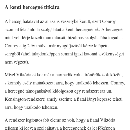
A kenti hercegné titkára
A herceg halálával az állása is veszélybe került, ezért Conroy
azonnal felajánlotta szolgálatait a kenti hercegnének. A hercegné,
mint volt férje közeli munkatársát, bizalmas szolgálatába fogadta.
Conroy alig 2 év múlva már nyugdíjazását kérve kilépett a
seregből (ahol tulajdonképpen semmi igazi katonai tevékenységet
nem végzett).
Mivel Viktória ekkor már a harmadik volt a trónörökösök között,
s komoly esély mutatkozott arra, hogy uralkodó lehessen, Conroy,
a hercegné támogatásával kidolgozott egy rendszert (az un.
Kensington-rendszert) amely szerinte a fiatal lányt képessé teheti
arra, hogy uralkodó lehessen.
A rendszer legfontosabb eleme az volt, hogy a fiatal Viktória
teljesen ki legyen szolgáltatva a hercegnének és legfőképpen