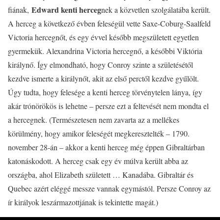
Edward kenti herceg
fiának,
nek a közvetlen szolgálatába került.
A herceg a következő évben feleségül vette Saxe-Coburg-Saalfeld
Victoria hercegnőt, és egy évvel később megszületett egyetlen
gyermekük. Alexandrina Victoria hercegnő, a későbbi Viktória
királynő. Így elmondható, hogy Conroy szinte a születésétől
kezdve ismerte a királynőt, akit az első perctől kezdve gyűlölt.
Úgy tudta, hogy felesége a kenti herceg törvénytelen lánya, így
akár trónörökös is lehetne – persze ezt a feltevését nem mondta el
a hercegnek. (Természetesen nem zavarta az a mellékes
körülmény, hogy amikor feleségét megkeresztelték – 1790.
november 28-án – akkor a kenti herceg még éppen Gibraltárban
katonáskodott. A herceg csak egy év múlva került abba az
országba, ahol Elizabeth született … Kanadába. Gibraltár és
Quebec azért eléggé messze vannak egymástól. Persze Conroy az
ír királyok leszármazottjának is tekintette magát.)