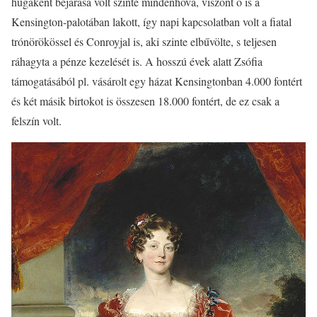
húgaként bejárása volt szinte mindenhová, viszont ő is a
Kensington-palotában lakott, így napi kapcsolatban volt a fiatal
trónörökössel és Conroyjal is, aki szinte elbűvölte, s teljesen
ráhagyta a pénze kezelését is. A hosszú évek alatt Zsófia
támogatásából pl. vásárolt egy házat Kensingtonban 4.000 fontért
és két másik birtokot is összesen 18.000 fontért, de ez csak a
felszín volt.