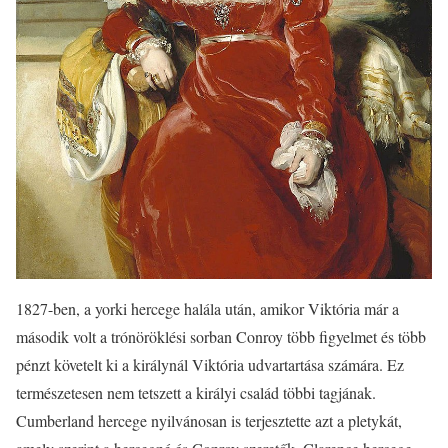
1827-ben, a yorki hercege halála után, amikor Viktória már a
második volt a trónöröklési sorban Conroy több figyelmet és több
pénzt követelt ki a királynál Viktória udvartartása számára. Ez
természetesen nem tetszett a királyi család többi tagjának.
Cumberland hercege nyilvánosan is terjesztette azt a pletykát,