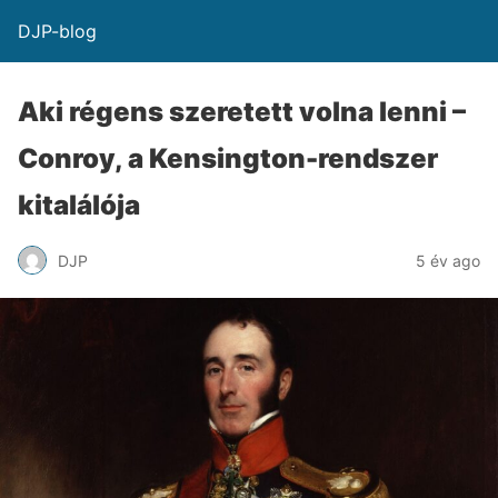
DJP-blog
Aki régens szeretett volna lenni –
Conroy, a Kensington-rendszer
kitalálója
DJP
5 év ago