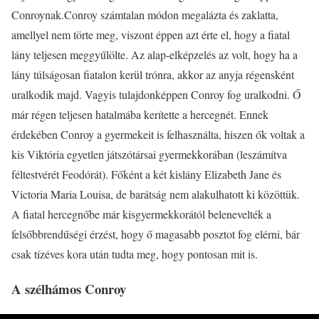
Conroynak.Conroy számtalan módon megalázta és zaklatta,
amellyel nem törte meg, viszont éppen azt érte el, hogy a fiatal
lány teljesen meggyűlölte. Az alap-elképzelés az volt, hogy ha a
lány túlságosan fiatalon kerül trónra, akkor az anyja régensként
uralkodik majd. Vagyis tulajdonképpen Conroy fog uralkodni. Ő
már régen teljesen hatalmába kerítette a hercegnét. Ennek
érdekében Conroy a gyermekeit is felhasználta, hiszen ők voltak a
kis Viktória egyetlen játszótársai gyermekkorában (leszámítva
féltestvérét Feodórát). Főként a két kislány Elizabeth Jane és
Victoria Maria Louisa, de barátság nem alakulhatott ki közöttük.
A fiatal hercegnőbe már kisgyermekkorától belenevelték a
felsőbbrendűségi érzést, hogy ő magasabb posztot fog elérni, bár
csak tízéves kora után tudta meg, hogy pontosan mit is.
A szélhámos Conroy