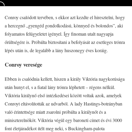
Conroy csalódott tervében, s ekkor azt kezdte el hiresztelni, hogy
a hercegnő „gyengéd gondolkodású, könnyed és bolondos”, aki
folyamatos felügyeletet igényel. Így finoman utalt nagyapja
őrültségére is. Próbálta biztosítani a befolyását az esetleges trónra
lépés után is, de legalább a lány huszonegy éves koráig.
Conroy veresége
Ebben is csalódnia kellett, hiszen a király Viktória nagykorúsága
után hunyt el, s a fiatal lány trónra léphetett – régens nélkül.
Viktória királynő első intézkedései között voltak azok, amelyek
Conroyt eltávolították az udvarból. A lady Hastings-botrányban
való érintettsége miatt zsarolni próbálta a királynőt és a
miniszterelnököt. Viktória végül egy baroneti címet és évi 3000
font életjáradékot ítélt meg neki, s Buckingham-palota