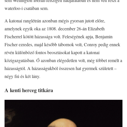
sem Wellington Ibériai-félszigeti hadjáratában és nem vett részt a
waterloo-i csatában sem.
A katonai ranglétrán azonban mégis gyorsan jutott előre,
amelynek egyik oka az 1808. december 26-án Elizabeth
Fischerrel kötött házassága volt. Feleségének apja, Benjamin
Fischer ezredes, majd később tábornok volt, Conroy pedig ennek
révén különböző fontos beosztásokat kapott a katonai
közigazgatásban. Ő azonban elégedetlen volt, még többet remélt a
házasságtól. A házasságukból összesen hat gyermek született –
négy fiú és két lány.
A kenti herceg titkára