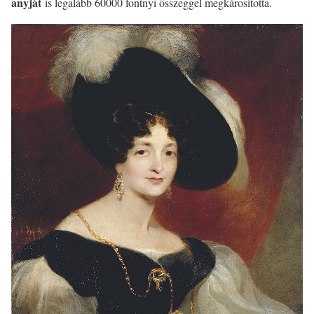
anyját
is legalább 60000 fontnyi összeggel megkárosította.