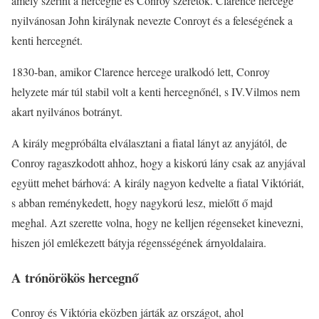
amely szerint a hercegné és Conroy szeretők. Clarence hercege
nyilvánosan John királynak nevezte Conroyt és a feleségének a
kenti hercegnét.
1830-ban, amikor Clarence hercege uralkodó lett, Conroy
helyzete már túl stabil volt a kenti hercegnőnél, s IV.Vilmos nem
akart nyilvános botrányt.
A király megpróbálta elválasztani a fiatal lányt az anyjától, de
Conroy ragaszkodott ahhoz, hogy a kiskorú lány csak az anyjával
együtt mehet bárhová: A király nagyon kedvelte a fiatal Viktóriát,
s abban reménykedett, hogy nagykorú lesz, mielőtt ő majd
meghal. Azt szerette volna, hogy ne kelljen régenseket kinevezni,
hiszen jól emlékezett bátyja régensségének árnyoldalaira.
A trónörökös hercegnő
Conroy és Viktória eközben járták az országot, ahol