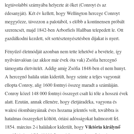
legtávolabbi szárnyába helyezte át őket (Conroyt és az
édesanyját). Két év kellett, hogy Wellington hercege Conroyt
meggyőzze, távozzon a palotából, s előbb a kontinensen próbált
szerencsét, majd 1842-ben Arborfiels Hallban telepedett le. Ott
gazdálkodni kezdett, sőt sertésztenyésztésben díjakat is nyert.
Fényűző életmódját azonban nem tette lehetővé a bevétele, így
nyilvánvalóan (az akkor már évek óta vak) Zsófia hercegnő
támogatta életvitelét. Addig amíg Zsófia 1848-ben el nem hunyt.
A hercegnő halála után kiderült, hogy szinte a teljes vagyonát
ellopta Conroy, alig 1600 fontnyi összeg maradt a számláján.
Conroy közel 148 000 fontnyi összeget csalt ki tőle a hosszú évek
alatt. Ezután, annak ellenére, hogy életjáradéka, vagyona és
walesi ólombányáinak éves hozama jelentős volt, továbbra is
hatalmas összegeket költött, óriási adósságokat halmozott fel.
Viktória királynő
1854. március 2-i halálakor kiderült, hogy