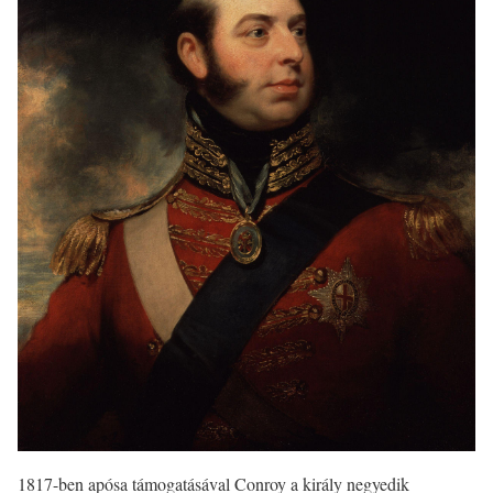
1817-ben apósa támogatásával Conroy a király negyedik