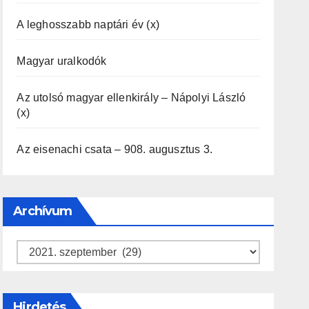
A leghosszabb naptári év (x)
Magyar uralkodók
Az utolsó magyar ellenkirály – Nápolyi László
(x)
Az eisenachi csata – 908. augusztus 3.
Archívum
Archívum
Hirdetés