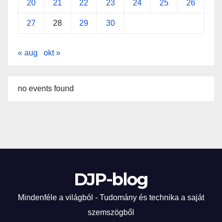
20
21
22
23
24
25
26
27
28
29
30
« aug
okt »
no events found
DJP-blog
Mindenféle a világból - Tudomány és technika a saját
szemszögből