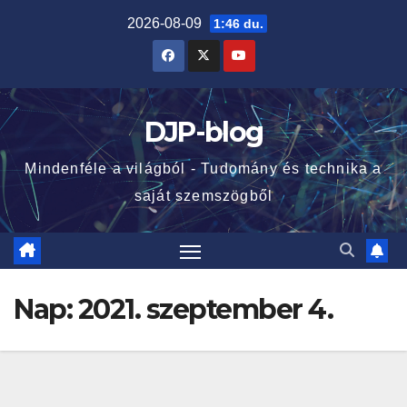
Skip
2026-08-09
1:46 du.
to
content
DJP-blog
Mindenféle a világból - Tudomány és technika a
saját szemszögből
Nap:
2021. szeptember 4.