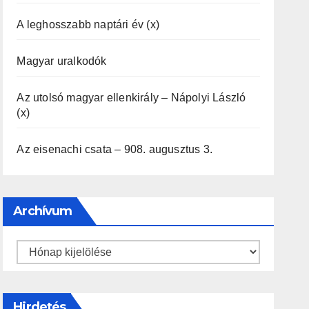
A leghosszabb naptári év (x)
Magyar uralkodók
Az utolsó magyar ellenkirály – Nápolyi László
(x)
Az eisenachi csata – 908. augusztus 3.
Archívum
Archívum
Hirdetés