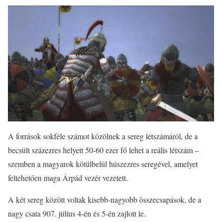
A források sokféle számot közölnek a sereg létszámáról, de a
becsült százezres helyett 50-60 ezer fő lehet a reális létszám –
szemben a magyarok kötülbelül húszezres seregével, amelyet
feltehetően maga Árpád vezér vezetett.
A két sereg között voltak kisebb-nagyobb összecsapások, de a
nagy csata 907. július 4-én és 5-én zajlott le.