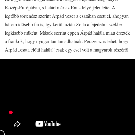
Közép-Európában, s határt már az Enns folyó jelentette. A
legtöbb történész szerint Árpád vezér a csatában esett el, ahogyan
három idősebb fia is, így került aztán Zolta a fejedelmi székbe
legkisebb fiúként. Mások szerint éppen Árpád halála miatt érezték
a frankok, hogy nyugodtan támadhatnak. Persze az is lehet, hogy
Árpád „csata előtti halála” csak egy csel volt a magyarok részéről.