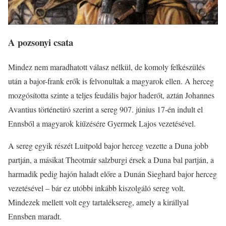
A pozsonyi csata
Mindez nem maradhatott válasz nélkül, de komoly felkészülés
után a bajor-frank erők is felvonultak a magyarok ellen. A herceg
mozgósította szinte a teljes feudális bajor haderőt, aztán Johannes
Avantius történetíró szerint a sereg 907. június 17-én indult el
Ennsből a magyarok kiűzésére Gyermek Lajos vezetésével.
A sereg egyik részét Luitpold bajor herceg vezette a Duna jobb
partján, a másikat Theotmár salzburgi érsek a Duna bal partján, a
harmadik pedig hajón haladt előre a Dunán Sieghard bajor herceg
vezetésével – bár ez utóbbi inkább kiszolgáló sereg volt.
Mindezek mellett volt egy tartaléksereg, amely a királlyal
Ennsben maradt.