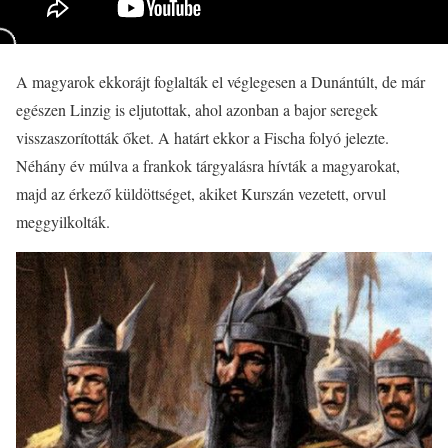
A magyarok ekkorájt foglalták el véglegesen a Dunántúlt, de már
egészen Linzig is eljutottak, ahol azonban a bajor seregek
visszaszorították őket. A határt ekkor a Fischa folyó jelezte.
Néhány év múlva a frankok tárgyalásra hívták a magyarokat,
majd az érkező küldöttséget, akiket Kurszán vezetett, orvul
meggyilkolták.