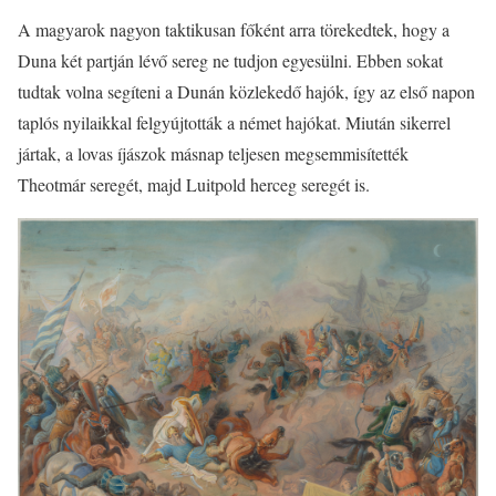
A magyarok nagyon taktikusan főként arra törekedtek, hogy a
Duna két partján lévő sereg ne tudjon egyesülni. Ebben sokat
tudtak volna segíteni a Dunán közlekedő hajók, így az első napon
taplós nyilaikkal felgyújtották a német hajókat. Miután sikerrel
jártak, a lovas íjászok másnap teljesen megsemmisítették
Theotmár seregét, majd Luitpold herceg seregét is.