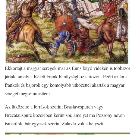
Ekkortájt a magyar seregek már az Enns folyó vidékén is többször
jártak, amely a Keleti Frank Királysághoz tartozott. Ezért aztán a
frankok és bajorok egy komolyabb ütközettel akarták a magyar
sereget megsemmisíteni.
Az ütközetre a források szerint Braslavespurch vagy
Brezalauspurc közelében került sor, amelyet ma Pozsony néven
ismerünk, bár egyesek szerint Zalavár volt a helyszín.