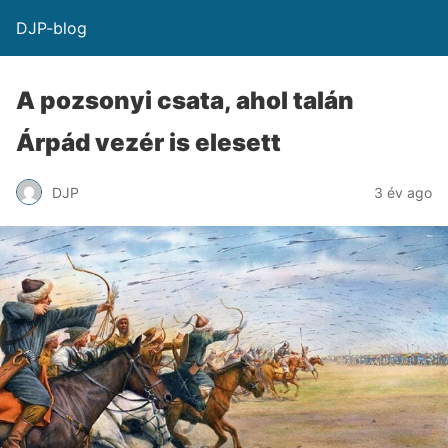
DJP-blog
A pozsonyi csata, ahol talán
Árpád vezér is elesett
DJP
3 év ago