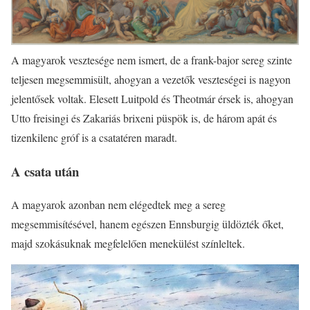
A magyarok vesztesége nem ismert, de a frank-bajor sereg szinte
teljesen megsemmisült, ahogyan a vezetők veszteségei is nagyon
jelentősek voltak. Elesett Luitpold és Theotmár érsek is, ahogyan
Utto freisingi és Zakariás brixeni püspök is, de három apát és
tizenkilenc gróf is a csatatéren maradt.
A csata után
A magyarok azonban nem elégedtek meg a sereg
megsemmisítésével, hanem egészen Ennsburgig üldözték őket,
majd szokásuknak megfelelően menekülést színleltek.