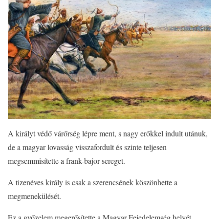
A királyt védő várőrség lépre ment, s nagy erőkkel indult utánuk,
de a magyar lovasság visszafordult és szinte teljesen
megsemmisítette a frank-bajor sereget.
A tizenéves király is csak a szerencsének köszönhette a
megmenekülését.
Ez a győzelem megerősítette a Magyar Fejedelemség helyét