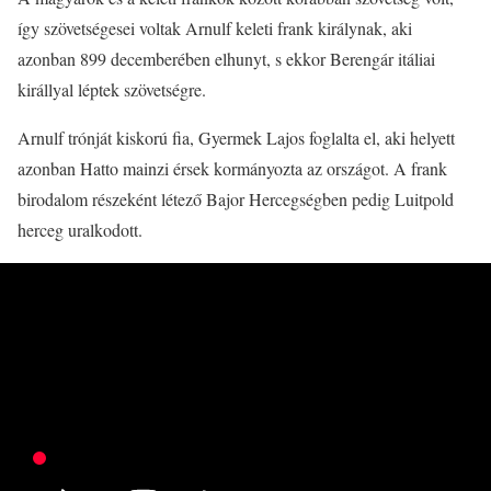
így szövetségesei voltak Arnulf keleti frank királynak, aki
azonban 899 decemberében elhunyt, s ekkor Berengár itáliai
királlyal léptek szövetségre.
Arnulf trónját kiskorú fia, Gyermek Lajos foglalta el, aki helyett
azonban Hatto mainzi érsek kormányozta az országot. A frank
birodalom részeként létező Bajor Hercegségben pedig Luitpold
herceg uralkodott.