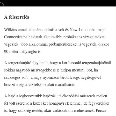
A felszerelés
Wilkins ennek ellenére optimista volt és New Londonba, majd
Connecticatba hajóztak. Ott további próbákat és vizsgálatokat
végeztek, több alkalommal próbamerüléseket is végeztek, olykor
90 méter mélységbe is.
A tengeralattjáró úgy épült, hogy a kor hasonló tengeralattjáróinál
sokkal nagyobb mélységekbe is le tudjon merülni. Sőt, ha
szükséges volt, a nagy nyomáson tárolt levegő segítségével
hosszú ideig a víz felszíne alatt maradhatott.
A hajó a legkorszerűbb hajózási, tájékozódási műszerek mellett
fel volt szerelve a közel két hónapnyi élelemmel, de fegyverekkel
is, hogy szükség esetén, akár vadászatra is mehessenek. Persze