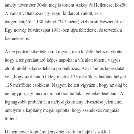
amely november 30-án meg is történt Askøy és Helleneset között.
A vállalt vállalkozás így végül kudarcot vallott, és a
tengeralattjárót 1138 lábnyi (347 méter) vízben süllyesztették el.
Egy norvég búvárcsapat 1981-ben újra felfedezte, és tervezik a
kiemelését is.
Az expedíció sikertelen volt ugyan, de a kísérlet bebizonyította,
hogy a tengeralattjáró képes napokat a víz alatt tölteni, vagyis
előbb-utóbb sikeres lehet a próbálkozás. Az is fontos tapasztalat
volt, hogy az állandó hideg miatt a 175 mérföldes hatótáv helyett
125 mérföldre csökkent. Nagyon kellett vigyázni, hogy az olaj be
ne fagyjon, így maximum hat órát tudták a gépeket leállítani. A
legnagyobb problémát a mélységkormány elvesztése jelentette,
amelyről a kapitány megállapította, hogy szándékos rongálás
történt.
Danenhower kapitány jegyzetei szerint a hajózás sokkal