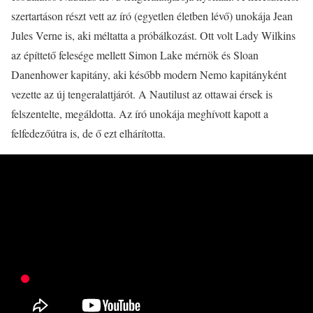
szertartáson részt vett az író (egyetlen életben lévő) unokája Jean
Jules Verne is, aki méltatta a próbálkozást. Ott volt Lady Wilkins
az építtető felesége mellett Simon Lake mérnök és Sloan
Danenhower kapitány, aki később modern Nemo kapitányként
vezette az új tengeralattjárót. A Nautilust az ottawai érsek is
felszentelte, megáldotta. Az író unokája meghívott kapott a
felfedezőútra is, de ő ezt elhárította.