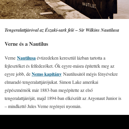
Tengeralattjáróval az Északi-sark felé – Sir Wilkins Nautilusa
Verne és a Nautilus
Nautilusa
Verne
évtizedeken keresztül lázban tartotta a
fejlesztőket és felfedezőket. Ők egyre-másra építették meg az
Nemo kapitány
egyre jobb, de
Nautilusától mégis fényévekre
elmaradó tengeralattjárójukat. Simon Lake amerikai
gépészmérnök már 1883-ban megépítette az első
tengeralattjáróját, majd 1894-ban elkészült az Argonaut Junior is
– mindkettő Jules Verne regényei nyomán.