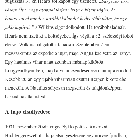
augusztus 31-én Hearts-től kapott egy üzenetet.
„Sürgősen arra
kérem Önt, hogy azonnal térjen vissza a biztonságba, és
halasszon el minden további kalandot kedvezőbb időre, és egy
jobb hajóval.
” s Wilkins elgondolkodott. Ha továbbhaladnak,
Hearts nem fizeti ki a költségeket. Így végül a 82. szélességi fokot
elérve, Wilkins hallgatott a tanácsra. Szeptember 7-én
megszakította az expedíció útját, majd Anglia felé vette az irányt.
Egy hatalmas vihar miatt azonban másnap kikötött
Longyeartbyen-ben, majd a vihar csendesedése után újra elindult.
Később 20-án egy újabb vihar miatt ezúttal Bergen kikötőjébe
menekült. A Nautilus súlyosan megsérült és tulajdonképpen
használhatatlanná vált.
A hajó elsüllyedése
1931. november 20-án engedélyt kapott az Amerikai
Haditengerészettől a hajó elsüllyesztésére egy norvég fjordban,