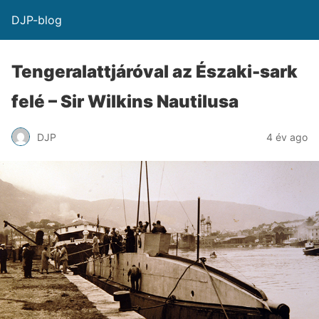
DJP-blog
Tengeralattjáróval az Északi-sark
felé – Sir Wilkins Nautilusa
DJP
4 év ago