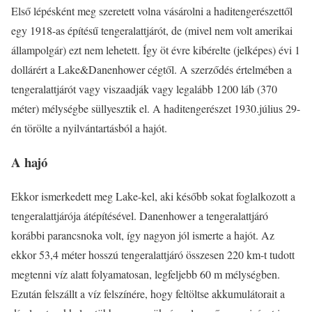
Első lépésként meg szeretett volna vásárolni a haditengerészettől
egy 1918-as építésű tengeralattjárót, de (mivel nem volt amerikai
állampolgár) ezt nem lehetett. Így öt évre kibérelte (jelképes) évi 1
dollárért a Lake&Danenhower cégtől. A szerződés értelmében a
tengeralattjárót vagy viszaadják vagy legalább 1200 láb (370
méter) mélységbe süllyesztik el. A haditengerészet 1930.július 29-
én törölte a nyilvántartásból a hajót.
A hajó
Ekkor ismerkedett meg Lake-kel, aki később sokat foglalkozott a
tengeralattjárója átépítésével. Danenhower a tengeralattjáró
korábbi parancsnoka volt, így nagyon jól ismerte a hajót. Az
ekkor 53,4 méter hosszú tengeralattjáró összesen 220 km-t tudott
megtenni víz alatt folyamatosan, legfeljebb 60 m mélységben.
Ezután felszállt a víz felszínére, hogy feltöltse akkumulátorait a