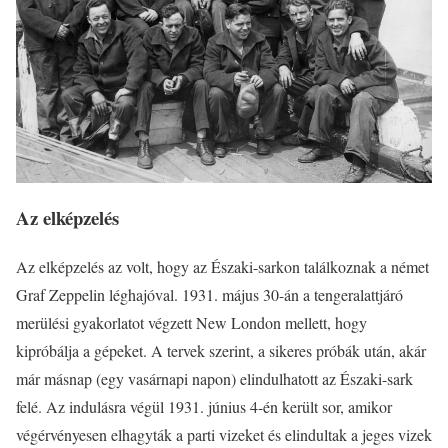
Az elképzelés
Az elképzelés az volt, hogy az Északi-sarkon találkoznak a német
Graf Zeppelin léghajóval. 1931. május 30-án a tengeralattjáró
merülési gyakorlatot végzett New London mellett, hogy
kipróbálja a gépeket. A tervek szerint, a sikeres próbák után, akár
már másnap (egy vasárnapi napon) elindulhatott az Északi-sark
felé. Az indulásra végül 1931. június 4-én került sor, amikor
végérvényesen elhagyták a parti vizeket és elindultak a jeges vizek