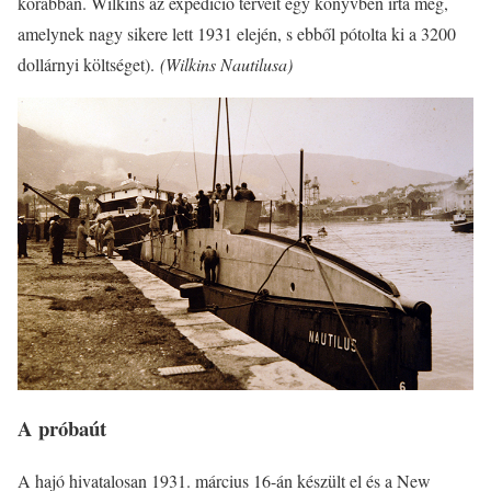
korábban. Wilkins az expedíció terveit egy könyvben írta meg,
amelynek nagy sikere lett 1931 elején, s ebből pótolta ki a 3200
dollárnyi költséget).
(Wilkins Nautilusa)
A próbaút
A hajó hivatalosan 1931. március 16-án készült el és a New