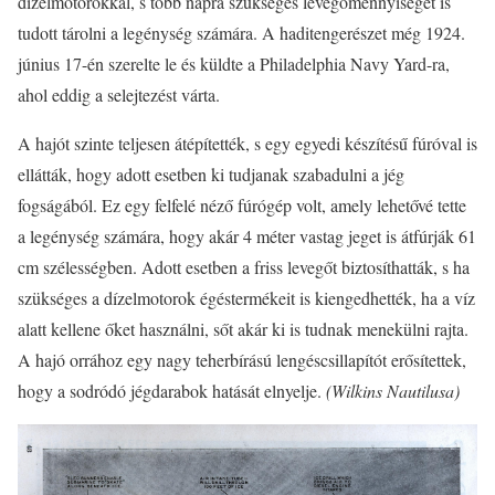
dízelmotorokkal, s több napra szükséges levegőmennyiséget is
tudott tárolni a legénység számára. A haditengerészet még 1924.
június 17-én szerelte le és küldte a Philadelphia Navy Yard-ra,
ahol eddig a selejtezést várta.
A hajót szinte teljesen átépítették, s egy egyedi készítésű fúróval is
ellátták, hogy adott esetben ki tudjanak szabadulni a jég
fogságából. Ez egy felfelé néző fúrógép volt, amely lehetővé tette
a legénység számára, hogy akár 4 méter vastag jeget is átfúrják 61
cm szélességben. Adott esetben a friss levegőt biztosíthatták, s ha
szükséges a dízelmotorok égéstermékeit is kiengedhették, ha a víz
alatt kellene őket használni, sőt akár ki is tudnak menekülni rajta.
A hajó orrához egy nagy teherbírású lengéscsillapítót erősítettek,
hogy a sodródó jégdarabok hatását elnyelje.
(Wilkins Nautilusa)