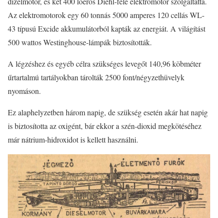
dízelmotor, és két 400 lóerős Diehl-féle elektromotor szolgáltatta.
Az elektromotorok egy 60 tonnás 5000 amperes 120 cellás WL-
43 típusú Excide akkumulátorból kapták az energiát. A világítást
500 wattos Westinghouse-lámpák biztosították.
A légzéshez és egyéb célra szükséges levegőt 140,96 köbméter
űrtartalmú tartályokban tárolták 2500 font/négyzethüvelyk
nyomáson.
Ez alaphelyzetben három napig, de szükség esetén akár hat napig
is biztosította az oxigént, bár ekkor a szén-dioxid megkötéséhez
már nátrium-hidroxidot is kellett használni.