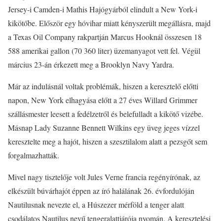
Jersey-i Camden-i Mathis Hajógyárból elindult a New York-i
kikötőbe. Először egy hóvihar miatt kényszerült megállásra, majd
a Texas Oil Company rakpartján Marcus Hooknál összesen 18
588 amerikai gallon (70 360 liter) üzemanyagot vett fel. Végül
március 23-án érkezett meg a Brooklyn Navy Yardra.
Már az indulásnál voltak problémák, hiszen a keresztelő előtti
napon, New York elhagyása előtt a 27 éves Willard Grimmer
szállásmester leesett a fedélzetről és belefulladt a kikötő vizébe.
Másnap Lady Suzanne Bennett Wilkins egy üveg jeges vízzel
keresztelte meg a hajót, hiszen a szesztilalom alatt a pezsgőt sem
forgalmazhatták.
Mivel nagy tisztelője volt Jules Verne francia regényírónak, az
elkészült búvárhajót éppen az író halálának 26. évfordulóján
Nautilusnak nevezte el, a Húszezer mérföld a tenger alatt
csodálatos Nautilus nevű tengeralattjárója nyomán. A keresztelési