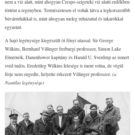
nem a víz alatt, mint ahogyan Crespo-szigeteki víz alatti erdőkben
történt a regényben. Természetesen el voltak látva a legkorszerűbb
búvárruhákkal is, mint ahogyan meleg ruházattal és takarókkal
egyaránt.
A hajó legénysége kiegészült öt főnyi utassal: Sir George
Wilkins, Bernhard Villinger freiburgi professzor, Simon Lake
főmérnök, Danenhower kapitány és Harald U. Sverdrup az ismert
svéd tudós. Eredetileg Wilkins felesége is ment volna, de végül
férje nem engedte, helyette érkezett Villinger professzor.
(a
Nautilus legénysége)