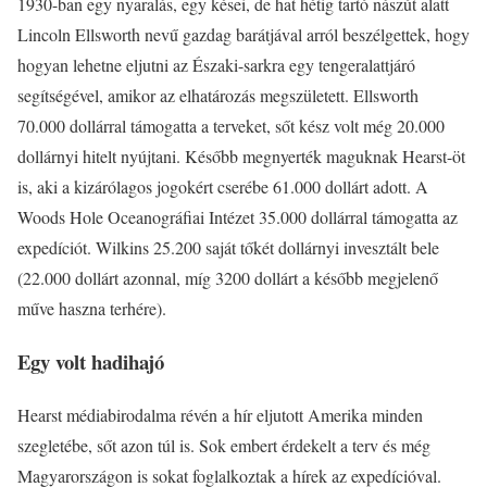
1930-ban egy nyaralás, egy kései, de hat hétig tartó nászút alatt
Lincoln Ellsworth nevű gazdag barátjával arról beszélgettek, hogy
hogyan lehetne eljutni az Északi-sarkra egy tengeralattjáró
segítségével, amikor az elhatározás megszületett. Ellsworth
70.000 dollárral támogatta a terveket, sőt kész volt még 20.000
dollárnyi hitelt nyújtani. Később megnyerték maguknak Hearst-öt
is, aki a kizárólagos jogokért cserébe 61.000 dollárt adott. A
Woods Hole Oceanográfiai Intézet 35.000 dollárral támogatta az
expedíciót. Wilkins 25.200 saját tőkét dollárnyi invesztált bele
(22.000 dollárt azonnal, míg 3200 dollárt a később megjelenő
műve haszna terhére).
Egy volt hadihajó
Hearst médiabirodalma révén a hír eljutott Amerika minden
szegletébe, sőt azon túl is. Sok embert érdekelt a terv és még
Magyarországon is sokat foglalkoztak a hírek az expedícióval.