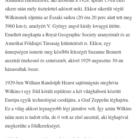
sikere után mély tisztelettel adózott neki. Ekkor sikerült végül
Wilkinsnek eljutnia az Északi sarkra (20 óra 20 perc alatt tett meg
3960 km-t), amelyért V. György angol király lovaggá ütötte.
Emellett megkapta a Royal Geographic Society aranyérmét és az
Amerikai Földrajzi Társaság kitüntetését is. Ekkor, egy
ünnepségen ismerte meg későbbi feleségét Suzanne Bennett
ausztrál énekesnő és színésznőt, akivel 1929 augusztus 30-án
házasodtak össze.
1929-ben William Randolph Hearst sajtómágnás meghívta
Wilkins-t egy föld körüli repülésre a két világháború közötti
Európa egyik technológiai csodájára, a Graf Zeppelin léghajóra.
Ez a világ akkori legnagyobb légi járműve volt. Így aztán Wilkins
talán nem is tudott róla, de ő volt az első ausztrál, aki léghajóval
megkerülte a földkerekséget.