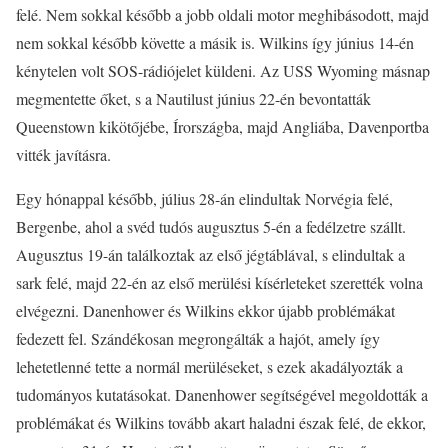
felé. Nem sokkal később a jobb oldali motor meghibásodott, majd
nem sokkal később követte a másik is. Wilkins így június 14-én
kénytelen volt SOS-rádiójelet küldeni. Az USS Wyoming másnap
megmentette őket, s a Nautilust június 22-én bevontatták
Queenstown kikötőjébe, Írországba, majd Angliába, Davenportba
vitték javításra.
Egy hónappal később, július 28-án elindultak Norvégia felé,
Bergenbe, ahol a svéd tudós augusztus 5-én a fedélzetre szállt.
Augusztus 19-án találkoztak az első jégtáblával, s elindultak a
sark felé, majd 22-én az első merülési kísérleteket szerették volna
elvégezni. Danenhower és Wilkins ekkor újabb problémákat
fedezett fel. Szándékosan megrongálták a hajót, amely így
lehetetlenné tette a normál merüléseket, s ezek akadályozták a
tudományos kutatásokat. Danenhower segítségével megoldották a
problémákat és Wilkins tovább akart haladni észak felé, de ekkor,