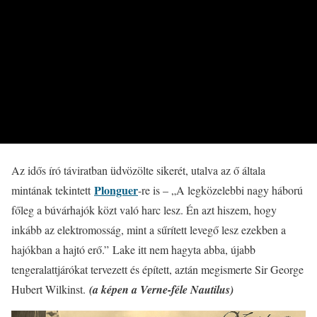
Az idős író táviratban üdvözölte sikerét, utalva az ő általa
Plonguer
mintának tekintett
-re is – „A legközelebbi nagy háború
főleg a búvárhajók közt való harc lesz. Én azt hiszem, hogy
inkább az elektromosság, mint a sűrített levegő lesz ezekben a
hajókban a hajtó erő.” Lake itt nem hagyta abba, újabb
tengeralattjárókat tervezett és épített, aztán megismerte Sir George
Hubert Wilkinst.
(a képen a Verne-féle Nautilus)