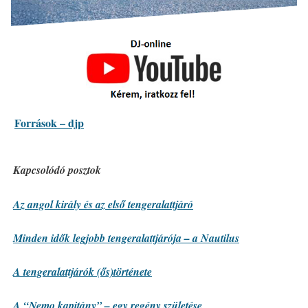
Források – djp
Kapcsolódó posztok
Az angol király és az első tengeralattjáró
Minden idők legjobb tengeralattjárója – a Nautilus
A tengeralattjárók (ős)története
A “Nemo kapitány” – egy regény születése