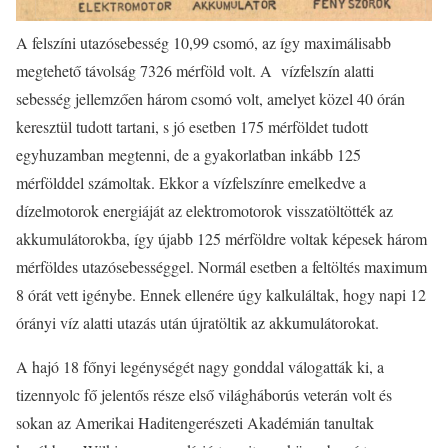
A felszíni utazósebesség 10,99 csomó, az így maximálisabb
megtehető távolság 7326 mérföld volt. A vízfelszín alatti
sebesség jellemzően három csomó volt, amelyet közel 40 órán
keresztül tudott tartani, s jó esetben 175 mérföldet tudott
egyhuzamban megtenni, de a gyakorlatban inkább 125
mérfölddel számoltak. Ekkor a vízfelszínre emelkedve a
dízelmotorok energiáját az elektromotorok visszatöltötték az
akkumulátorokba, így újabb 125 mérföldre voltak képesek három
mérföldes utazósebességgel. Normál esetben a feltöltés maximum
8 órát vett igénybe. Ennek ellenére úgy kalkuláltak, hogy napi 12
órányi víz alatti utazás után újratöltik az akkumulátorokat.
A hajó 18 főnyi legénységét nagy gonddal válogatták ki, a
tizennyolc fő jelentős része első világháborús veterán volt és
sokan az Amerikai Haditengerészeti Akadémián tanultak