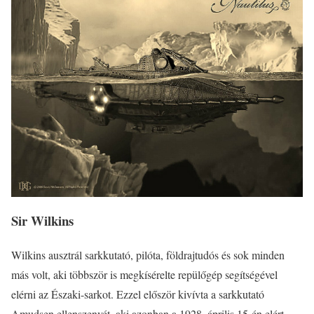
Sir Wilkins
Wilkins ausztrál sarkkutató, pilóta, földrajtudós és sok minden
más volt, aki többször is megkísérelte repülőgép segítségével
elérni az Északi-sarkot. Ezzel először kivívta a sarkkutató
Amudsen ellenszenvét, aki azonban a 1928. április 15-én elért