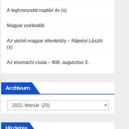
A leghosszabb naptári év (x)
Magyar uralkodók
Az utolsó magyar ellenkirály – Nápolyi László
(x)
Az eisenachi csata – 908. augusztus 3.
Archívum
Archívum
Hirdetés