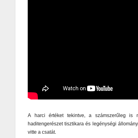
A harci értéket tekintve, a számszerűleg is 
haditengerészet tisztikara és legénységi állománya
vitte a csatát.