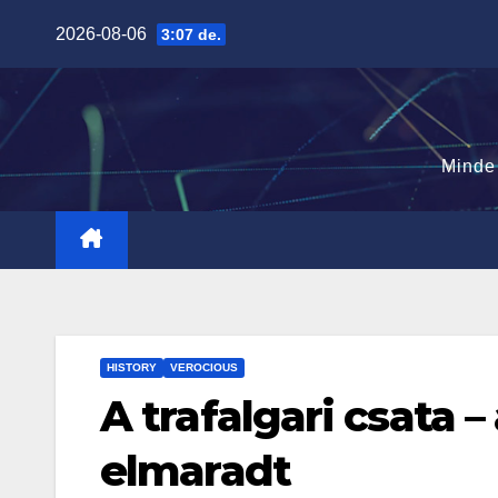
Skip
2026-08-06
3:07 de.
to
content
Minde
HISTORY
VEROCIOUS
A trafalgari csata 
elmaradt