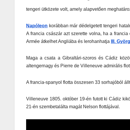
tengeri ütközete volt, amely alapvetően meghatáro
Napóleon
korábban már dédelgetett tengeri hatalm
A francia császár azt szerette volna, ha a franci
Armée átkelhet Angliába és lerohanhatja
III. Györ
Maga a csata a Gibraltári-szoros és Cádiz közöt
altengernagy és Pierre de Villeneuve admirális flott
A francia-spanyol flotta összesen 33 sorhajóból állt
Villeneuve 1805. október 19-én futott ki Cádiz kik
21-én szembetalálta magát Nelson flottájával.