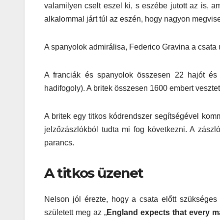
valamilyen cselt eszel ki, s eszébe jutott az is, 
alkalommal járt túl az eszén, hogy nagyon megvis
A spanyolok admirálisa, Federico Gravina a csata ut
A franciák és spanyolok összesen 22 hajót és 
hadifogoly). A britek összesen 1600 embert vesztett
A britek egy titkos kódrendszer segítségével komm
jelzőzászlókból tudta mi fog következni. A zászl
parancs.
A titkos üzenet
Nelson jól érezte, hogy a csata előtt szükséges
született meg az „
England expects that every ma