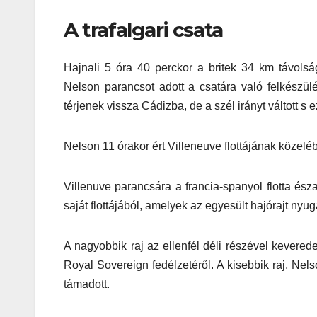
A trafalgari csata
Hajnali 5 óra 40 perckor a britek 34 km távolság
Nelson parancsot adott a csatára való felkészül
térjenek vissza Cádizba, de a szél irányt váltott s
Nelson 11 órakor ért Villeneuve flottájának közelébe
Villenuve parancsára a francia-spanyol flotta észak
saját flottájából, amelyek az egyesült hajórajt nyug
A nagyobbik raj az ellenfél déli részével kevere
Royal Sovereign fedélzetéről. A kisebbik raj, Nel
támadott.