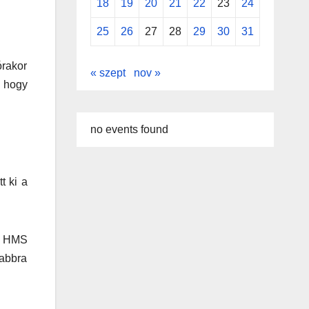
18
19
20
21
22
23
24
25
26
27
28
29
30
31
órakor
« szept
nov »
, hogy
no events found
t ki a
 a HMS
kabbra