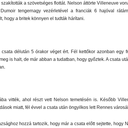
szakították a szövetséges flottát. Nelson áttörte Villeneuve vona
e Dumoir tengernagy vezérletével a franciák 6 hajóval rátá
 hogy a britek könnyen el tudták hárítani.
csata délután 5 órakor véget ért. Fél kettőkor azonban egy f
ül meg is halt, de már abban a tudatban, hogy győztek. A csata ut
an.
iába vitték, ahol részt vett Nelson temetésén is. Később Vill
dások miatt, fél évvel a csata után öngyilkos lett Rennes város
azsághoz hozzá tartozik, hogy már a csata előtt sejtette, hogy 