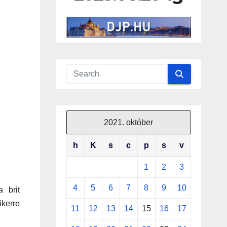
2021. október
h
K
s
c
p
s
v
1
2
3
4
5
6
7
8
9
10
 brit
ikerre
11
12
13
14
15
16
17