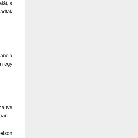
lát, s
madtak
rancia
án egy
enauve
ában.
Nelson