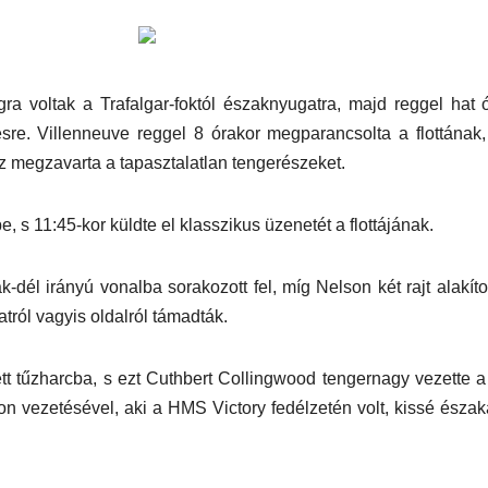
ra voltak a Trafalgar-foktól északnyugatra, majd reggel hat 
ésre. Villenneuve reggel 8 órakor megparancsolta a flottának
 ez megzavarta a tapasztalatlan tengerészeket.
, s 11:45-kor küldte el klasszikus üzenetét a flottájának.
-dél irányú vonalba sorakozott fel, míg Nelson két rajt alakítot
atról vagyis oldalról támadták.
dett tűzharcba, s ezt Cuthbert Collingwood tengernagy vezette
son vezetésével, aki a HMS Victory fedélzetén volt, kissé észa