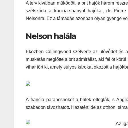
A terv kiválóan működött, a brit hajók három részre 
szétszórta a francia-spanyol hajókat, de Pierr
Nelsonra. Ez a támadás azonban olyan gyenge volt,
Nelson halála
Eközben Collingwood szétverte az utóvédet és a 
muskétás meglőtte a brit admirálist, aki fél öt kör
vihar tört ki, amely súlyos károkat okozott a hajókb
A francia parancsnokot a britek elfogták, s Angl
szabadon távozhatott. Hazatért, de az otthoni táma
Az ig