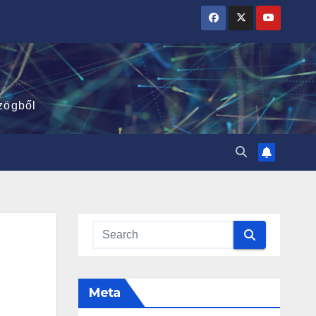
zögből
Meta