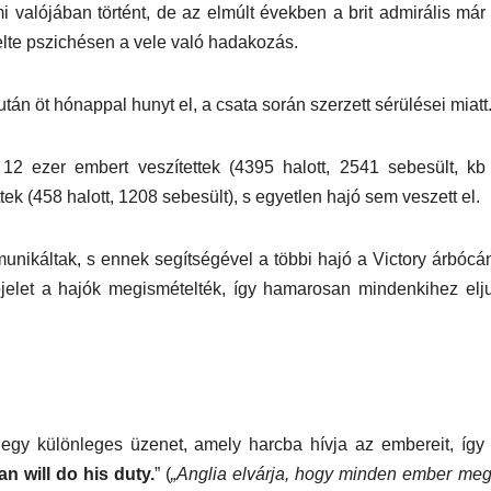
ami valójában történt, de az elmúlt években a brit admirális már
elte pszichésen a vele való hadakozás.
án öt hónappal hunyt el, a csata során szerzett sérülései miatt
12 ezer embert veszítettek (4395 halott, 2541 sebesült, k
ek (458 halott, 1208 sebesült), s egyetlen hajó sem veszett el.
unikáltak, s ennek segítségével a többi hajó a Victory árbócá
ójelet a hajók megismételték, így hamarosan mindenkihez elju
 egy különleges üzenet, amely harcba hívja az embereit, így
n will do his duty.
” (
„Anglia elvárja, hogy minden ember me