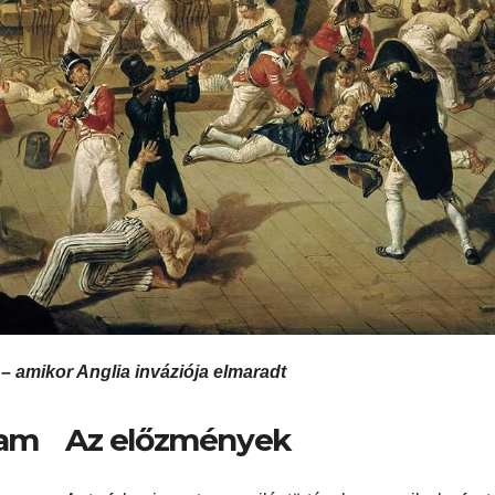
a – amikor Anglia inváziója elmaradt
Az előzmények