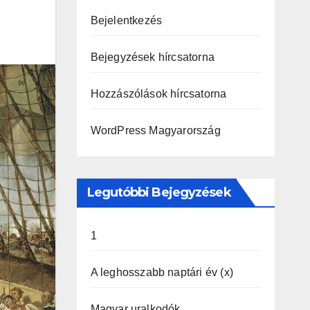
Bejelentkezés
Bejegyzések hírcsatorna
Hozzászólások hírcsatorna
WordPress Magyarország
Legutóbbi Bejegyzések
1
A leghosszabb naptári év (x)
Magyar uralkodók