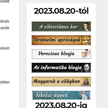
tosabb
2023.08.20-tól
lését.
Grande
Nelson
któber
2023.08.20-ig