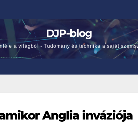
DJP-blog
nféle a világból - Tudomány és technika a saját szems
– amikor Anglia inváziója