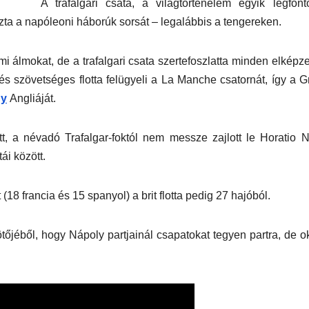
A trafalgari csata, a világtörténelem egyik legfon
zta a napóleoni háborúk sorsát – legalábbis a tengereken.
i álmokat, de a trafalgari csata szertefoszlatta minden elképze
a és szövetséges flotta felügyeli a La Manche csatornát, így a 
gy
Angliáját.
t, a névadó Trafalgar-foktól nem messze zajlott le Horatio 
ái között.
 (18 francia és 15 spanyol) a brit flotta pedig 27 hajóból.
ötőjéből, hogy Nápoly partjainál csapatokat tegyen partra, de o