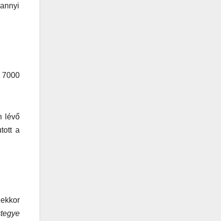
 annyi
.
b 7000
n lévő
tott a
 ekkor
gtegye