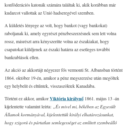
konföderációs katonák számára találtak ki, akik korábban már
kudarcot vallottak az Unió hadseregével szemben.
A küldetés lényege az volt, hogy bankot (vagy bankokat)
raboljanak ki, amely egyrészt pénzbeszerzésnek sem lett volna
rossz, másrészt arra kényszerítte volna az északiakat, hogy
csapatokat küldjenek az északi határra az esetleges további
bankrablások ellen.
Az akció az akkortájt négyezer fős vermonti St. Albansban történt
1864. október 19-én, amikor a pénz megszerzése után megöltek
egy helybelit és eltűntek, visszaszöktek Kanadába.
Viktória királynő
Történt ez akkor, amikor
1861. május 13 -án
kijelentette valamint leírta:
„És mivel mi, békében az Egyesült
Államok kormányával, kijelentettük királyi elhatározásunkat,
hogy szigorú és pártatlan semlegességet az említett szembeálló