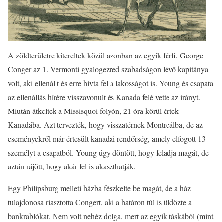
A zöldterületre kitereltek közül azonban az egyik férfi, George
Conger az 1. Vermonti gyalogezred szabadságon lévő kapitánya
volt, aki ellenállt és erre hívta fel a lakosságot is. Young és csapata
az ellenállás hírére visszavonult és Kanada felé vette az irányt.
Miután átkeltek a Missisquoi folyón, 21 óra körül értek
Kanadába. Azt tervezték, hogy visszatérnek Montreálba, de az
eseményekről már értesült kanadai rendőrség, amely elfogott 13
személyt a csapatból. Young úgy döntött, hogy feladja magát, de
aztán rájött, hogy akár fel is akaszthatják.
Egy Philipsburg melleti házba fészkelte be magát, de a ház
tulajdonosa riasztotta Congert, aki a határon túl is üldözte a
bankrablókat. Nem volt nehéz dolga, mert az egyik táskából (mint