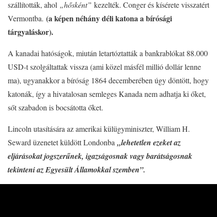
szállították, ahol
„hősként”
kezelték. Conger és kísérete visszatért
(a képen néhány déli katona a bírósági
Vermontba.
tárgyaláskor).
A kanadai hatóságok, miután letartóztatták a bankrablókat 88.000
USD-t szolgáltattak vissza (ami közel másfél millió dollár lenne
ma), ugyanakkor a bíróság 1864 decemberében úgy döntött, hogy
katonák, így a hivatalosan semleges Kanada nem adhatja ki őket,
sőt szabadon is bocsátotta őket.
Lincoln utasítására az amerikai külügyminiszter, William H.
Seward üzenetet küldött Londonba
„lehetetlen ezeket az
eljárásokat jogszerűnek, igazságosnak vagy barátságosnak
tekinteni az Egyesült Államokkal szemben”.