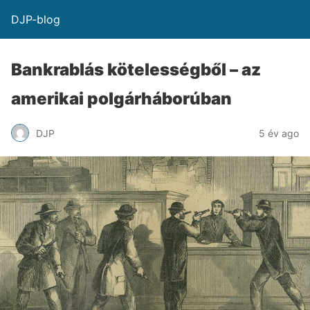
DJP-blog
Bankrablás kötelességből – az
amerikai polgárháborúban
DJP
5 év ago