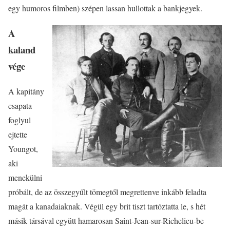
egy humoros filmben) szépen lassan hullottak a bankjegyek.
A
kaland
vége
A kapitány
csapata
foglyul
ejtette
Youngot,
aki
menekülni
próbált, de az összegyűlt tömegtől megrettenve inkább feladta
magát a kanadaiaknak. Végül egy brit tiszt tartóztatta le, s hét
másik társával együtt hamarosan Saint-Jean-sur-Richelieu-be