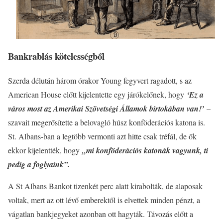
Bankrablás kötelességből
Szerda délután három órakor Young fegyvert ragadott, s az
American House előtt kijelentette egy járókelőnek, hogy
‘Ez a
város most az Amerikai Szövetségi Államok birtokában van!’
–
szavait megerősítette a belovagló húsz konföderációs katona is.
St. Albans-ban a legtöbb vermonti azt hitte csak tréfál, de ők
ekkor kijelentték, hogy
„mi konföderációs katonák vagyunk, ti
pedig a foglyaink”.
A St Albans Bankot tizenkét perc alatt kirabolták, de alaposak
voltak, mert az ott lévő emberektől is elvettek minden pénzt, a
vágatlan bankjegyeket azonban ott hagyták. Távozás előtt a