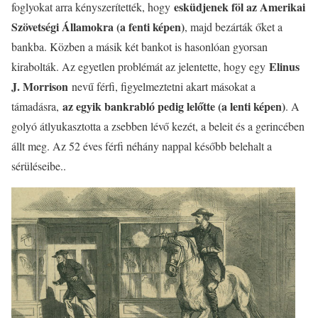
esküdjenek föl az Amerikai
foglyokat arra kényszerítették, hogy
Szövetségi Államokra (a fenti képen)
, majd bezárták őket a
bankba. Közben a másik két bankot is hasonlóan gyorsan
Elinus
kirabolták. Az egyetlen problémát az jelentette, hogy egy
J. Morrison
nevű férfi, figyelmeztetni akart másokat a
az egyik bankrabló pedig lelőtte (a lenti képen)
támadásra,
. A
golyó átlyukasztotta a zsebben lévő kezét, a beleit és a gerincében
állt meg. Az 52 éves férfi néhány nappal később belehalt a
sérüléseibe..