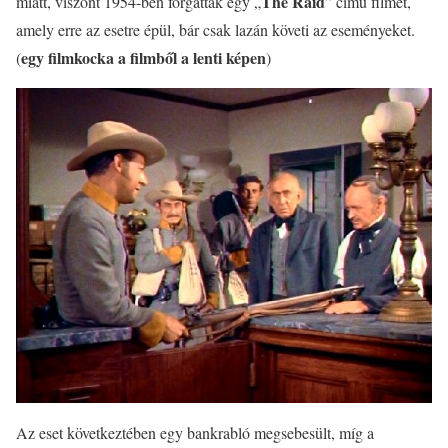
The Raid
miatt, viszont 1954-ben forgattak egy „
” című filmet,
amely erre az esetre épül, bár csak lazán követi az eseményeket.
egy filmkocka a filmből a lenti képen
(
)
Az eset következtében egy bankrabló megsebesült, míg a