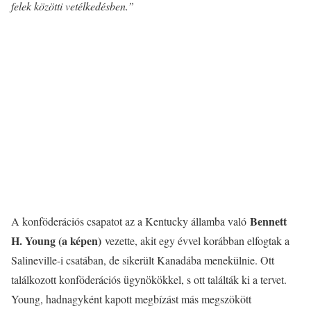
felek közötti vetélkedésben.”
Bennett
A konföderációs csapatot az a Kentucky államba való
H. Young (a képen)
vezette, akit egy évvel korábban elfogtak a
Salineville-i csatában, de sikerült Kanadába menekülnie. Ott
találkozott konföderációs ügynökökkel, s ott találták ki a tervet.
Young, hadnagyként kapott megbízást más megszökött