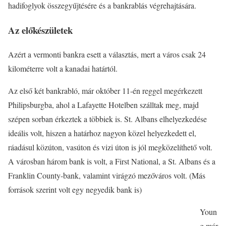
hadifoglyok összegyűjtésére és a bankrablás végrehajtására.
Az előkészületek
Azért a vermonti bankra esett a választás, mert a város csak 24
kilométerre volt a kanadai határtól.
Az első két bankrabló, már október 11-én reggel megérkezett
Philipsburgba, ahol a Lafayette Hotelben szálltak meg, majd
szépen sorban érkeztek a többiek is. St. Albans elhelyezkedése
ideális volt, hiszen a határhoz nagyon közel helyezkedett el,
ráadásul közúton, vasúton és vizi úton is jól megközelíthető volt.
A városban három bank is volt, a First National, a St. Albans és a
Franklin County-bank, valamint virágzó mezőváros volt. (Más
források szerint volt egy negyedik bank is)
Youn
g már