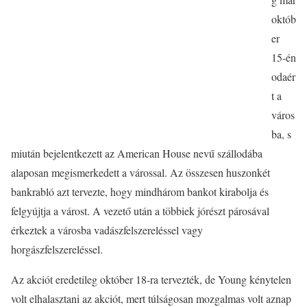
októb
er
15-én
odaér
t a
város
ba, s
miután bejelentkezett az American House nevű szállodába
alaposan megismerkedett a várossal. Az összesen huszonkét
bankrabló azt tervezte, hogy mindhárom bankot kirabolja és
felgyújtja a várost. A vezető után a többiek jórészt párosával
érkeztek a városba vadászfelszereléssel vagy
horgászfelszereléssel.
Az akciót eredetileg október 18-ra tervezték, de Young kénytelen
volt elhalasztani az akciót, mert túlságosan mozgalmas volt aznap