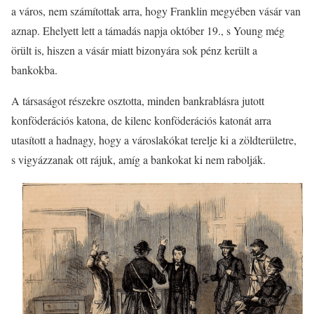
a város, nem számítottak arra, hogy Franklin megyében vásár van
aznap. Ehelyett lett a támadás napja október 19., s Young még
örült is, hiszen a vásár miatt bizonyára sok pénz került a
bankokba.
A társaságot részekre osztotta, minden bankrablásra jutott
konföderációs katona, de kilenc konföderációs katonát arra
utasított a hadnagy, hogy a városlakókat terelje ki a zöldterületre,
s vigyázzanak ott rájuk, amíg a bankokat ki nem rabolják.