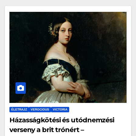
ÉLETRAJZ
VEROCIOUS
VICTORIA
Házasságkötési és utódnemzési
verseny a brit trónért –