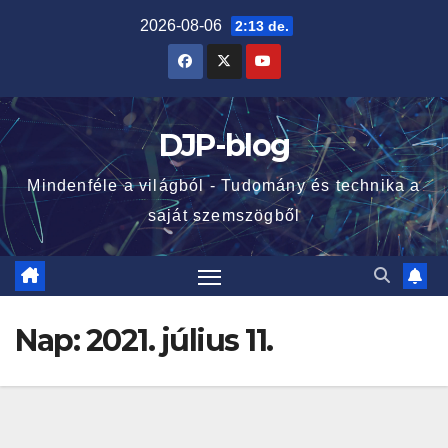
Skip
2026-08-06
2:13 de.
to
content
DJP-blog
Mindenféle a világból - Tudomány és technika a
saját szemszögből
Nap:
2021. július 11.