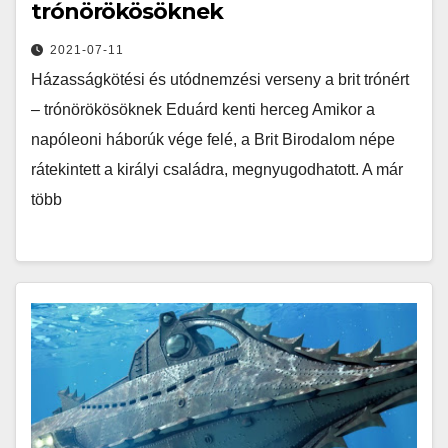
trónörökösöknek
2021-07-11
Házasságkötési és utódnemzési verseny a brit trónért
– trónörökösöknek Eduárd kenti herceg Amikor a
napóleoni háborúk vége felé, a Brit Birodalom népe
rátekintett a királyi családra, megnyugodhatott. A már
több