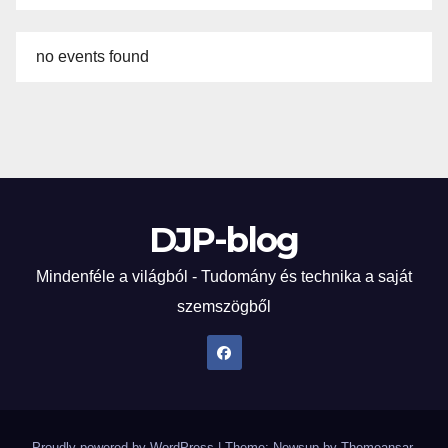
no events found
DJP-blog
Mindenféle a világból - Tudomány és technika a saját
szemszögből
Proudly powered by WordPress
|
Theme: Newsup by
Themeansar
.