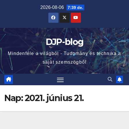
Skip
2026-08-06
7:39 de.
to
content
DJP-blog
Mindenféle a világból - Tudomány és technika a
saját szemszögből
Nap:
2021. június 21.