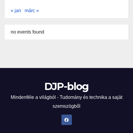
« jan
márc »
no events found
DJP-blog
Mindenféle a világból - Tudomány és technika a saját
szemszögből