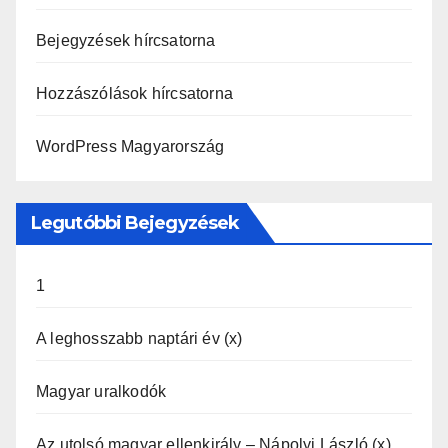
Bejegyzések hírcsatorna
Hozzászólások hírcsatorna
WordPress Magyarország
Legutóbbi Bejegyzések
1
A leghosszabb naptári év (x)
Magyar uralkodók
Az utolsó magyar ellenkirály – Nápolyi László (x)