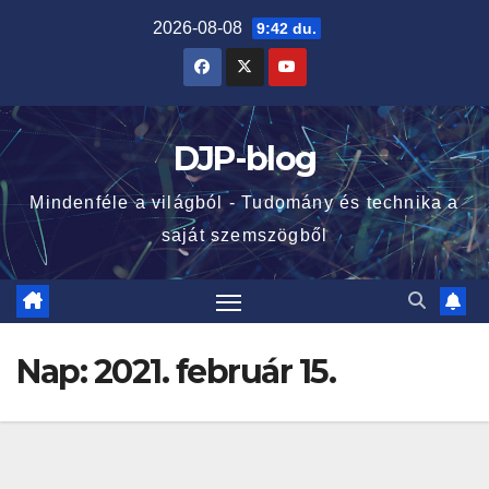
Skip
2026-08-08
9:42 du.
to
content
DJP-blog
Mindenféle a világból - Tudomány és technika a
saját szemszögből
Nap:
2021. február 15.