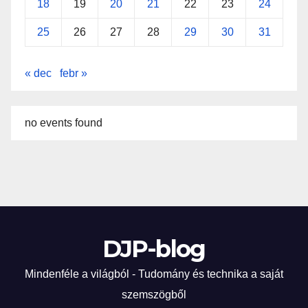
18
19
20
21
22
23
24
25
26
27
28
29
30
31
« dec
febr »
no events found
DJP-blog
Mindenféle a világból - Tudomány és technika a saját
szemszögből