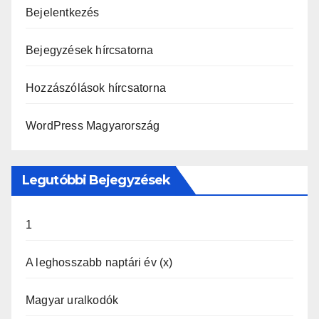
Bejelentkezés
Bejegyzések hírcsatorna
Hozzászólások hírcsatorna
WordPress Magyarország
Legutóbbi Bejegyzések
1
A leghosszabb naptári év (x)
Magyar uralkodók