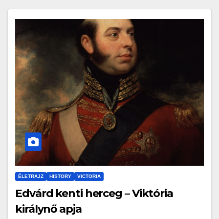
ÉLETRAJZ
HISTORY
VICTORIA
Edvárd kenti herceg – Viktória
királynő apja