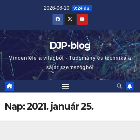
Skip
2026-08-10
9:24 du.
to
content
DJP-blog
Mindenféle a világból - Tudomány és technika a
saját szemszögből
Nap:
2021. január 25.