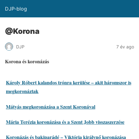
DJP-blog
@Korona
DJP
7 év ago
Korona és koronázás
Károly Róbert kalandos trónra kerülése – akit háromszor is
megkoronáztak
Mátyás megkoronázása a Szent Koronával
Mária Terézia koronázása és a Szent Jobb visszaszerzése
Koronázás és bakiparádé – Viktória királynő koronázása