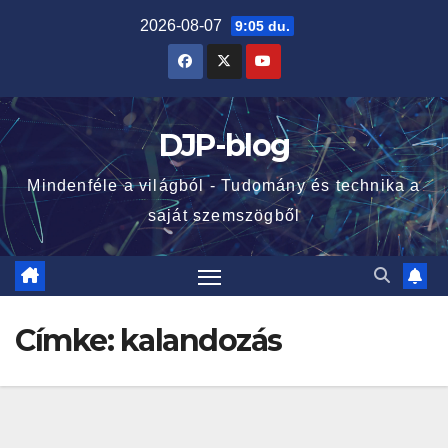
Skip
2026-08-07
9:05 du.
to
content
DJP-blog
Mindenféle a világból - Tudomány és technika a
saját szemszögből
Címke:
kalandozás