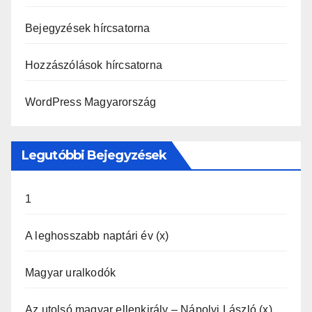
Bejegyzések hírcsatorna
Hozzászólások hírcsatorna
WordPress Magyarország
Legutóbbi Bejegyzések
1
A leghosszabb naptári év (x)
Magyar uralkodók
Az utolsó magyar ellenkirály – Nápolyi László (x)