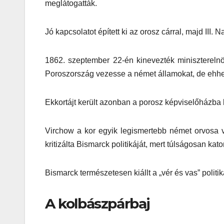
meglátogatták.
Jó kapcsolatot épített ki az orosz cárral, majd III. 
1862. szeptember 22-én kinevezték miniszterelnök
Poroszország vezesse a német államokat, de ehhez 
Ekkortájt került azonban a porosz képviselőházba
Virchow a kor egyik legismertebb német orvosa vo
kritizálta Bismarck politikáját, mert túlságosan kat
Bismarck természetesen kiállt a „vér és vas” politik
A kolbászpárbaj