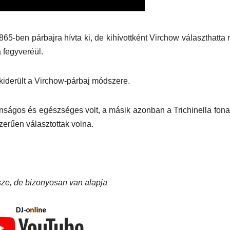
65-ben párbajra hívta ki, de kihívottként Virchow választhatta
 fegyveréül.
 kiderült a Virchow-párbaj módszere.
onságos és egészséges volt, a másik azonban a Trichinella fona
szerűen választottak volna.
észe, de bizonyosan van alapja