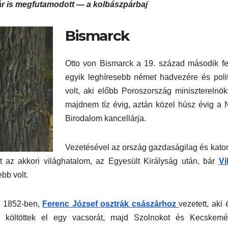
ár is megfutamodott — a kolbászpárbaj
Bismarck
Otto von Bismarck a 19. század második f
egyik leghíresebb német hadvezére és poli
volt, aki előbb Poroszország miniszterelnök
majdnem tíz évig, aztán közel húsz évig a
Birodalom kancellárja.
Vezetésével az ország gazdaságilag és kato
ott az akkori világhatalom, az Egyesült Királyság után, bár
Vi
bb volt.
g 1852-ben,
Ferenc József osztrák császárhoz
vezetett, aki
költöttek el egy vacsorát, majd Szolnokot és Kecskemét