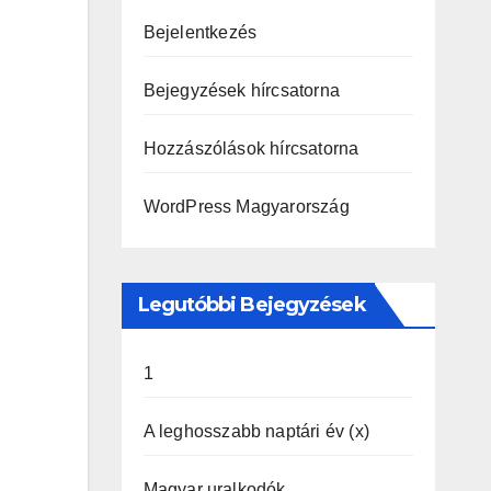
Bejelentkezés
Bejegyzések hírcsatorna
Hozzászólások hírcsatorna
WordPress Magyarország
Legutóbbi Bejegyzések
1
A leghosszabb naptári év (x)
Magyar uralkodók