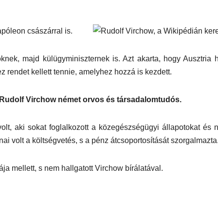
Napóleon császárral is.
nek, majd külügyminiszternek is. Azt akarta, hogy Ausztria h
rendet kellett tennie, amelyhez hozzá is kezdett.
Rudolf Virchow német orvos és társadalomtudós.
lt, aki sokat foglalkozott a közegészségügyi állapotokat és n
onai volt a költségvetés, s a pénz átcsoportosítását szorgalmazta
ája mellett, s nem hallgatott Virchow bírálatával.