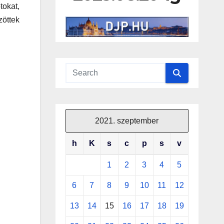
tokat,
zöttek
2021. szeptember
h
K
s
c
p
s
v
1
2
3
4
5
6
7
8
9
10
11
12
13
14
15
16
17
18
19