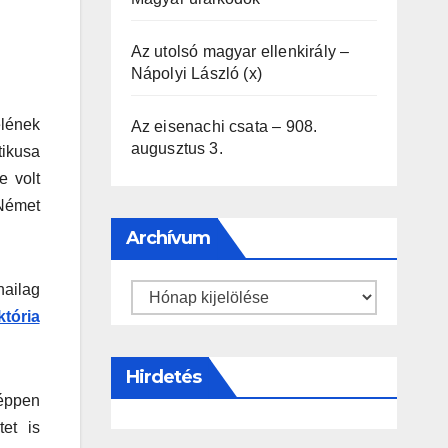
Az utolsó magyar ellenkirály –
Nápolyi László (x)
elének
Az eisenachi csata – 908.
augusztus 3.
tikusa
e volt
 Német
Archívum
nailag
Archívum
któria
Hirdetés
 éppen
et is