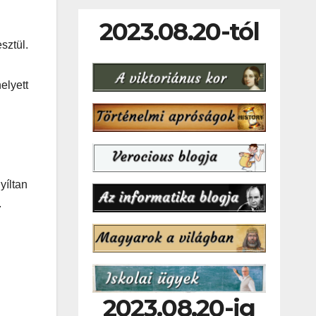
2023.08.20-tól
elyett
yíltan
.
2023.08.20-ig