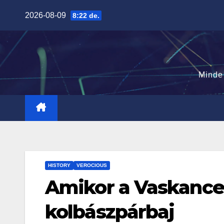
Skip
2026-08-09
8:22 de.
to
content
Minde
HISTORY
VEROCIOUS
Amikor a Vaskancel
kolbászpárbaj