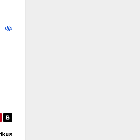
djp
rikus