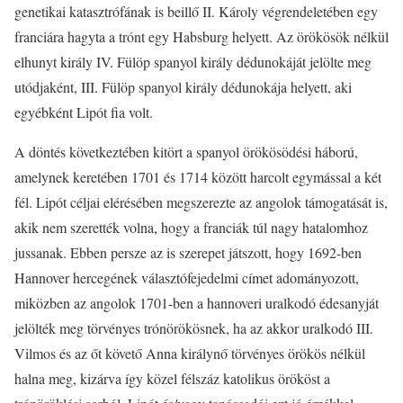
genetikai katasztrófának is beillő II. Károly végrendeletében egy
franciára hagyta a trónt egy Habsburg helyett. Az örökösök nélkül
elhunyt király IV. Fülöp spanyol király dédunokáját jelölte meg
utódjaként, III. Fülöp spanyol király dédunokája helyett, aki
egyébként Lipót fia volt.
A döntés következtében kitört a spanyol örökösödési háború,
amelynek keretében 1701 és 1714 között harcolt egymással a két
fél. Lipót céljai elérésében megszerezte az angolok támogatását is,
akik nem szerették volna, hogy a franciák túl nagy hatalomhoz
jussanak. Ebben persze az is szerepet játszott, hogy 1692-ben
Hannover hercegének választófejedelmi címet adományozott,
miközben az angolok 1701-ben a hannoveri uralkodó édesanyját
jelölték meg törvényes trónörökösnek, ha az akkor uralkodó III.
Vilmos és az őt követő Anna királynő törvényes örökös nélkül
halna meg, kizárva így közel félszáz katolikus örököst a