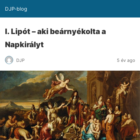
DJP-blog
I. Lipót – aki beárnyékolta a
Napkirályt
DJP
5 év ago