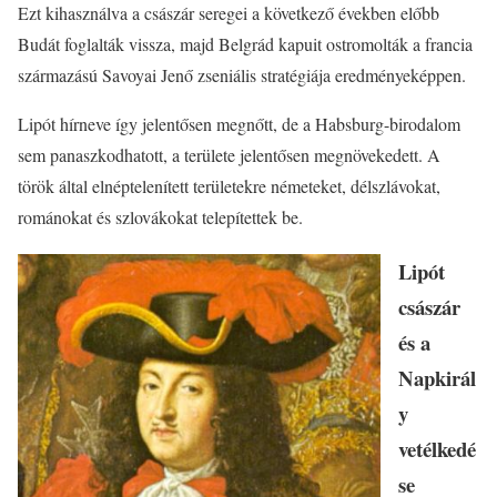
Ezt kihasználva a császár seregei a következő években előbb
Budát foglalták vissza, majd Belgrád kapuit ostromolták a francia
származású Savoyai Jenő zseniális stratégiája eredményeképpen.
Lipót hírneve így jelentősen megnőtt, de a Habsburg-birodalom
sem panaszkodhatott, a területe jelentősen megnövekedett. A
török által elnéptelenített területekre németeket, délszlávokat,
románokat és szlovákokat telepítettek be.
Lipót
császár
és a
Napkirál
y
vetélkedé
se