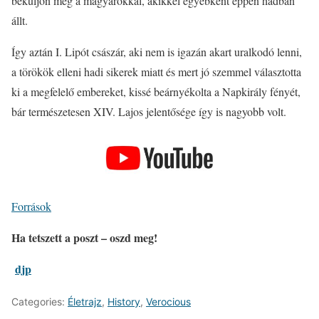
béküljön meg a magyarokkal, akikkel egyébként éppen hadban
állt.
Így aztán I. Lipót császár, aki nem is igazán akart uralkodó lenni,
a törökök elleni hadi sikerek miatt és mert jó szemmel választotta
ki a megfelelő embereket, kissé beárnyékolta a Napkirály fényét,
bár természetesen XIV. Lajos jelentősége így is nagyobb volt.
Források
Ha tetszett a poszt – oszd meg!
djp
Categories:
Életrajz
,
History
,
Verocious