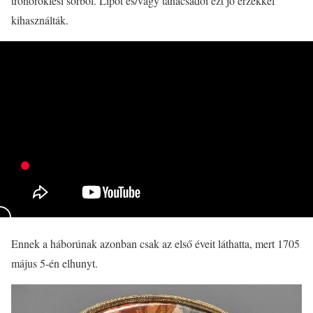
trónöröklési sorból. Lipót és/vagy tanácsadói ezt jó érzékkel
kihasználták.
Ennek a háborúnak azonban csak az első éveit láthatta, mert 1705
május 5-én elhunyt.