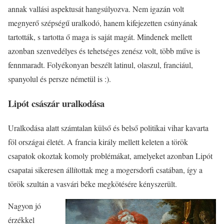
annak vallási aspektusát hangsúlyozva. Nem igazán volt
megnyerő szépségű uralkodó, hanem kifejezetten csúnyának
tartották, s tartotta ő maga is saját magát. Mindenek mellett
azonban szenvedélyes és tehetséges zenész volt, több műve is
fennmaradt. Folyékonyan beszélt latinul, olaszul, franciául,
spanyolul és persze németül is :).
Lipót császár uralkodása
Uralkodása alatt számtalan külső és belső politikai vihar kavarta
föl országai életét. A francia király mellett keleten a török
csapatok okoztak komoly problémákat, amelyeket azonban Lipót
csapatai sikeresen állítottak meg a mogersdorfi csatában, így a
török szultán a vasvári béke megkötésére kényszerült.
Nagyon jó
érzékkel