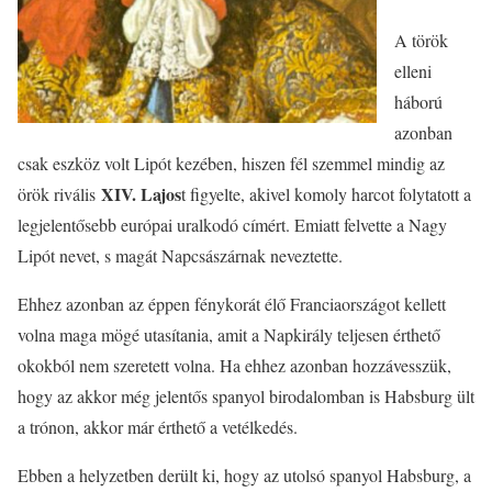
A török
elleni
háború
azonban
csak eszköz volt Lipót kezében, hiszen fél szemmel mindig az
XIV. Lajos
örök rivális
t figyelte, akivel komoly harcot folytatott a
legjelentősebb európai uralkodó címért. Emiatt felvette a Nagy
Lipót nevet, s magát Napcsászárnak neveztette.
Ehhez azonban az éppen fénykorát élő Franciaországot kellett
volna maga mögé utasítania, amit a Napkirály teljesen érthető
okokból nem szeretett volna. Ha ehhez azonban hozzávesszük,
hogy az akkor még jelentős spanyol birodalomban is Habsburg ült
a trónon, akkor már érthető a vetélkedés.
Ebben a helyzetben derült ki, hogy az utolsó spanyol Habsburg, a