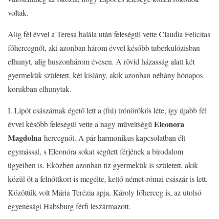
voltak.
Alig fél évvel a Teresa halála után feleségül vette Claudia Felicitas
főhercegnőt, aki azonban három évvel később tuberkulózisban
elhunyt, alig huszonhárom évesen. A rövid házasság alatt két
gyermekük született, két kislány, akik azonban néhány hónapos
korukban elhunytak.
I. Lipót császárnak égető lett a (fiú) trónörökös léte, így újabb fél
Eleonora
évvel később feleségül vette a nagy műveltségű
Magdolna
hercegnőt. A pár harmonikus kapcsolatban élt
egymással, s Eleonóra sokat segített férjének a birodalom
ügyeiben is. Eközben azonban tíz gyermekük is született, akik
közül öt a felnőttkort is megélte, kettő német-római császár is lett.
Közöttük volt Mária Terézia apja, Károly főherceg is, az utolsó
egyenesági Habsburg férfi leszármazott.