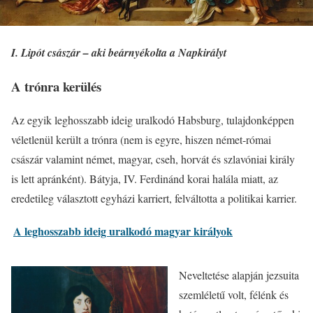
I. Lipót császár – aki beárnyékolta a Napkirályt
A trónra kerülés
Az egyik leghosszabb ideig uralkodó Habsburg, tulajdonképpen
véletlenül került a trónra (nem is egyre, hiszen német-római
császár valamint német, magyar, cseh, horvát és szlavóniai király
is lett apránként). Bátyja, IV. Ferdinánd korai halála miatt, az
eredetileg választott egyházi karriert, felváltotta a politikai karrier.
A leghosszabb ideig uralkodó magyar királyok
Neveltetése alapján jezsuita
szemléletű volt, félénk és