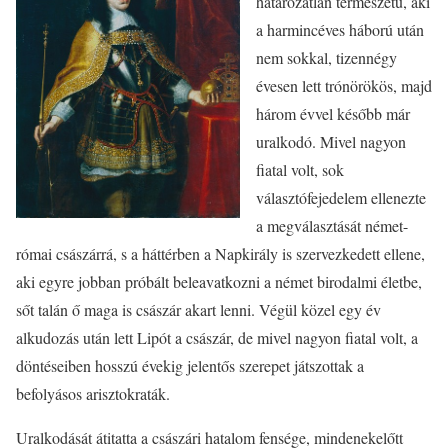
határozatlan természetű, aki
a harmincéves háború után
nem sokkal, tizennégy
évesen lett trónörökös, majd
három évvel később már
uralkodó. Mivel nagyon
fiatal volt, sok
választófejedelem ellenezte
a megválasztását német-
római császárrá, s a háttérben a Napkirály is szervezkedett ellene,
aki egyre jobban próbált beleavatkozni a német birodalmi életbe,
sőt talán ő maga is császár akart lenni. Végül közel egy év
alkudozás után lett Lipót a császár, de mivel nagyon fiatal volt, a
döntéseiben hosszú évekig jelentős szerepet játszottak a
befolyásos arisztokraták.
Uralkodását átitatta a császári hatalom fensége, mindenekelőtt