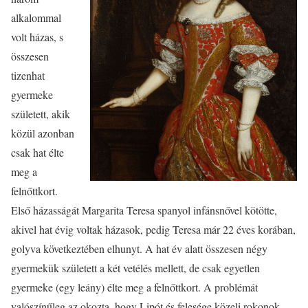
alkalommal
volt házas, s
összesen
tizenhat
gyermeke
született, akik
közül azonban
csak hat élte
meg a
felnőttkort.
Első házasságát Margarita Teresa spanyol infánsnővel kötötte,
akivel hat évig voltak házasok, pedig Teresa már 22 éves korában,
golyva következtében elhunyt. A hat év alatt összesen négy
gyermekük született a két vetélés mellett, de csak egyetlen
gyermeke (egy leány) élte meg a felnőttkort. A problémát
valószínűleg az okozta, hogy Lipót és felesége közeli rokonok