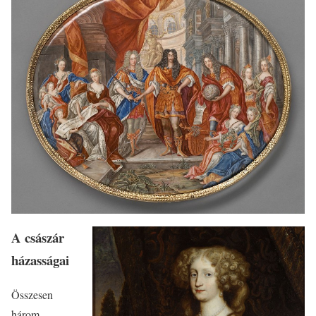
A császár
házasságai
Összesen
három