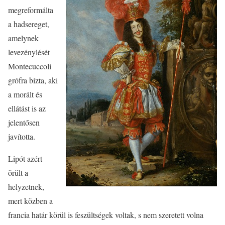
megreformálta
a hadsereget,
amelynek
levezénylését
Montecuccoli
grófra bízta, aki
a morált és
ellátást is az
jelentősen
javította.
Lipót azért
örült a
helyzetnek,
mert közben a
francia határ körül is feszültségek voltak, s nem szeretett volna