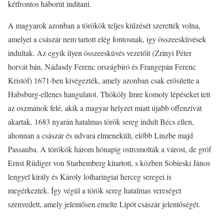
kétfrontos háborút indítani.
A magyarok azonban a törökök teljes kiűzését szerették volna,
amelyet a császár nem tartott elég fontosnak, így összeesküvések
indultak. Az egyik ilyen összeesküvés vezetőit (Zrínyi Péter
horvát bán, Nádasdy Ferenc országbíró és Frangepán Ferenc
Kristóf) 1671-ben kivégezték, amely azonban csak erősítette a
Habsburg-ellenes hangulatot. Thököly Imre komoly lépéseket tett
az oszmánok felé, akik a magyar helyzet miatt újabb offenzívát
akartak. 1683 nyarán hatalmas török sereg indult Bécs ellen,
ahonnan a császár és udvara elmenekült, előbb Linzbe majd
Passauba. A törökök három hónapig ostromolták a várost, de gróf
Ernst Rüdiger von Starhemberg kitartott, s közben Sobieski János
lengyel király és Károly lotharingiai herceg seregei is
megérkeztek. Így végül a török sereg hatalmas vereséget
szenvedett, amely jelentősen emelte Lipót császár jelentőségét.