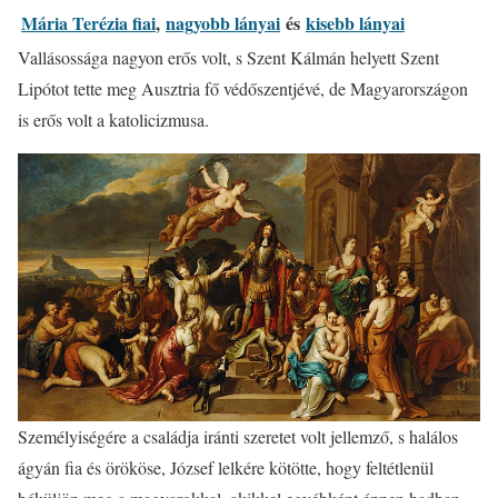
Mária Terézia fiai
,
nagyobb lányai
és
kisebb lányai
Vallásossága nagyon erős volt, s Szent Kálmán helyett Szent
Lipótot tette meg Ausztria fő védőszentjévé, de Magyarországon
is erős volt a katolicizmusa.
Személyiségére a családja iránti szeretet volt jellemző, s halálos
ágyán fia és örököse, József lelkére kötötte, hogy feltétlenül