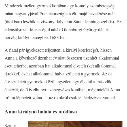
Mindezek mellett gyermekkorában egy komoly szembetegség
miatt nagyanyjával Franciaországban élt, majd hazatérése után
(titokban) leszbikus viszonyt folytatott Sarah Jenningsszel (is). Ezt
ellensúlyozandó feleségül adták Oldenburgi György dán és
norvég királyi herceghez 1683-ban.
A fiatal pár igyekezett teljesíteni a királyi köteleségét, hiszen
Anna a következő tizenhat év alatt összesen tizenhét alkalommal
esett teherbe, azonban hat alkalommal elvetélt (két alkalommal
ikrekkel) és hat alkalommal halva született a gyermek. Az öt
élveszületett gyermeke közül egyetlen egy élte túl a második
életévét, de ő is elhunyt tizenegyéves korában, még mielőtt Anna
trónra léphetett volna… az okokról csak feltételezések vannak.
Anna királynő halála és utódlása
Szinte