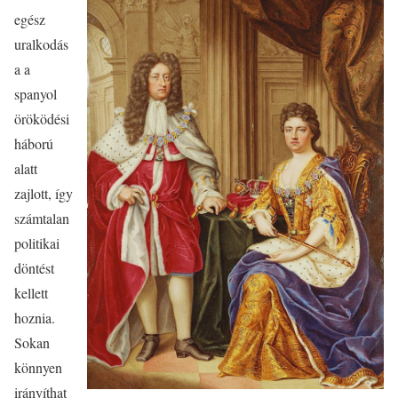
egész
uralkodás
a a
spanyol
öröködési
háború
alatt
zajlott, így
számtalan
politikai
döntést
kellett
hoznia.
Sokan
könnyen
irányíthat