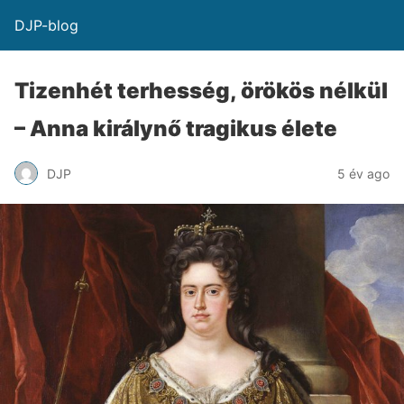
DJP-blog
Tizenhét terhesség, örökös nélkül
– Anna királynő tragikus élete
DJP
5 év ago