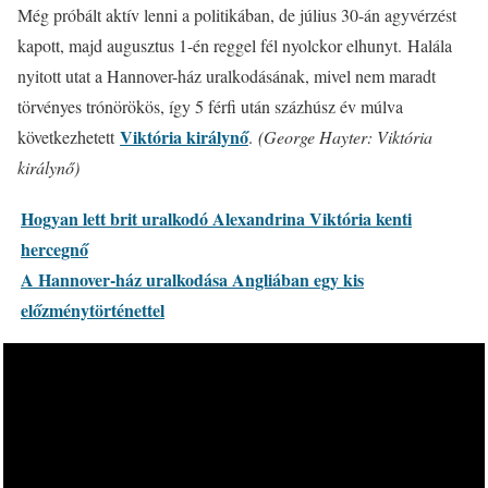
Még próbált aktív lenni a politikában, de július 30-án agyvérzést
kapott, majd augusztus 1-én reggel fél nyolckor elhunyt. Halála
nyitott utat a Hannover-ház uralkodásának, mivel nem maradt
törvényes trónörökös, így 5 férfi után százhúsz év múlva
Viktória királynő
következhetett
.
(George Hayter: Viktória
királynő)
Hogyan lett brit uralkodó Alexandrina Viktória kenti
hercegnő
A Hannover-ház uralkodása Angliában egy kis
előzménytörténettel