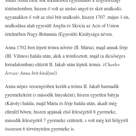
történelemben, hiszen ő volt az utolsó angol és skót uralkodó,
ugyanakkor ő volt az első brit uralkodó, hiszen 1707. május 1-én,
uralkodása alatt egyesült Anglia és Skócia az Acts of Union
értelmében Nagy-Britannia (Egyesült) Királysága néven.
Anna 1702-ben lépett trónra nővére (II. Mária), majd annak férje
(III. Vilmos) halála után, akik a trónfosztott, majd (a dicsőséges
forradalomban) elűzött II. Jakab után léptek trónra.
(Charles
Jervas: Anna brit királynő)
Anna népes versengésben került a trónra II. Jakab harmadik
gyermekeként (s második lányaként), hiszen egyetlen bátyja
(Károly) halála, majd Mária és férje halála után, akadt még
ellenfél bőven, hiszen apjának első feleségétől 8 gyermeke,
második feleségétől 7 gyermeke született, s volt még két hölgytől
összesen 6 törvénytelen gyermeke is.