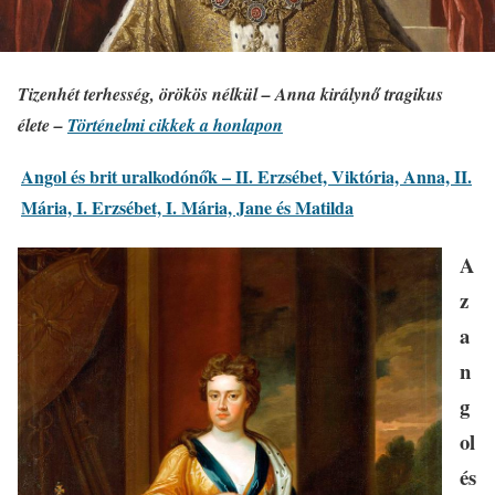
Tizenhét terhesség, örökös nélkül – Anna királynő tragikus
élete –
Történelmi cikkek a honlapon
Angol és brit uralkodónők – II. Erzsébet, Viktória, Anna, II.
Mária, I. Erzsébet, I. Mária, Jane és Matilda
A
z
a
n
g
ol
és