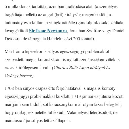
ó uralkodónak tartották, azonban uralkodása alatt (a személyes
tragédiája mellett) az angol (brit) királyság megerősödött, a
tudomány és a kultúra a virágkorát élte (gondoljunk csak az általa
Sir Isaac Newtonra
lovaggá ütött
, Jonathan Swift-re vagy Daniel
Defoe-ra, de támogatta Handelt is évi 200 fonttal).
Már trónra lépésekor is súlyos egészségügyi problémáktól
szenvedett, még a koronázására is nyitott szedánszéken vitték, s
ez csak időlegesen javult.
(Charles Boit: Anna királynő és
György herceg)
1708-ban súlyos csapás érte férje halálával, s maga is komoly
egészségügyi problémákkal küzdött. 1713 január és júliusa között
már járni sem tudott, sőt karácsonykor már olyan lázas beteg lett,
hogy órákig eszméletlenül feküdt. Valamelyest felerősödött, de
márciusra újra súlyos lett az állapota.